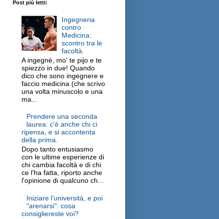
Post più letti:
Ingegneria
contro
Medicina:
scontro tra le
facoltà.
A ingegnè, mo' te pijo e te
spiezzo in due! Quando
dico che sono ingegnere e
faccio medicina (che scrivo
una volta minuscolo e una
ma...
Prendere una seconda
laurea: c'è anche chi ci
ripensa, e si accontenta
della prima.
Dopo tanto entusiasmo
con le ultime esperienze di
chi cambia facoltà e di chi
ce l'ha fatta, riporto anche
l'opinione di qualcuno ch...
Iniziare l'università, e poi
"arenarsi": cosa
consigliereste voi?