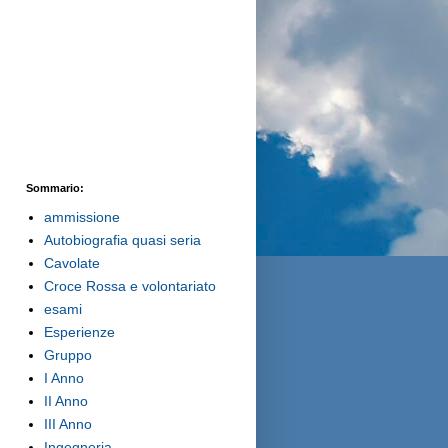
Sommario:
ammissione
Autobiografia quasi seria
Cavolate
Croce Rossa e volontariato
esami
Esperienze
Gruppo
I Anno
II Anno
III Anno
Ingegneria