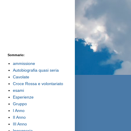
Sommario:
ammissione
Autobiografia quasi seria
Cavolate
Croce Rossa e volontariato
esami
Esperienze
Gruppo
I Anno
II Anno
III Anno
Ingegneria