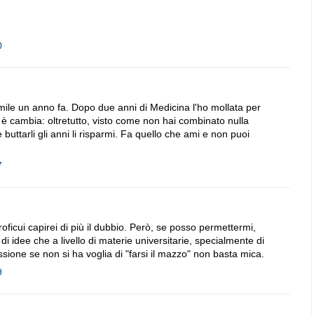
0
mile un anno fa. Dopo due anni di Medicina l'ho mollata per
o è cambia: oltretutto, visto come non hai combinato nulla
 buttarli gli anni li risparmi. Fa quello che ami e non puoi
7
oficui capirei di più il dubbio. Però, se posso permettermi,
di idee che a livello di materie universitarie, specialmente di
sione se non si ha voglia di "farsi il mazzo" non basta mica.
9