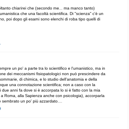
ltanto chiarirei che (secondo me... ma manco tanto)
umanistica che una facoltà scientifica. Di "scienza" c'è un
o, poi dopo gli esami sono elenchi di roba tipo quelli di
1
mpre un po' a parte tra lo scientifico e l'umanistico, ma in
ione dei meccanismi fisiopatologici non può prescindere da
 sommarie, di chimica, e lo studio dell'anatomia e della
que una connotazione scientifica; non a caso con la
i due anni fa dove si è accorpata lo si è fatto con la mia
 a Roma, alla Sapienza anche con psicologia), accorparla
e sembrato un po' più azzardato....
9