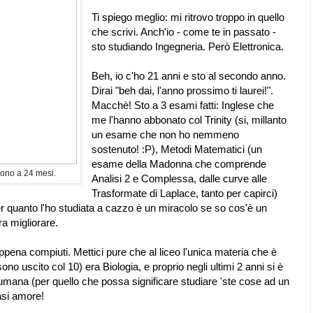
Ti spiego meglio: mi ritrovo troppo in quello
che scrivi. Anch'io - come te in passato -
sto studiando Ingegneria. Però Elettronica.
Beh, io c'ho 21 anni e sto al secondo anno.
Dirai "beh dai, l'anno prossimo ti laurei!".
Macchè! Sto a 3 esami fatti: Inglese che
me l'hanno abbonato col Trinity (si, millanto
un esame che non ho nemmeno
sostenuto! :P), Metodi Matematici (un
esame della Madonna che comprende
gono a 24 mesi.
Analisi 2 e Complessa, dalle curve alle
Trasformate di Laplace, tanto per capirci)
er quanto l'ho studiata a cazzo è un miracolo se so cos'è un
a migliorare.
pena compiuti. Mettici pure che al liceo l'unica materia che è
sono uscito col 10) era Biologia, e proprio negli ultimi 2 anni si è
a umana (per quello che possa significare studiare 'ste cose ad un
uasi amore!