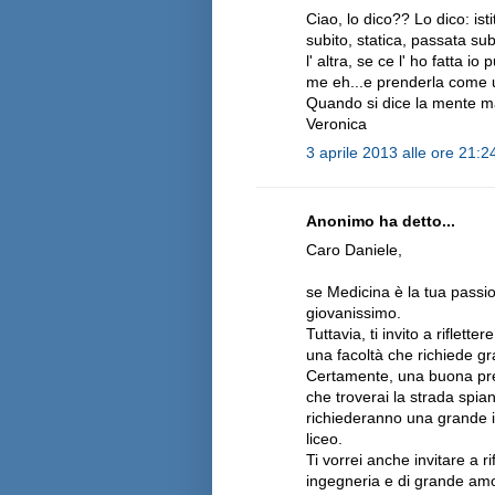
Ciao, lo dico?? Lo dico: ist
subito, statica, passata sub
l' altra, se ce l' ho fatta 
me eh...e prenderla come un
Quando si dice la mente ma
Veronica
3 aprile 2013 alle ore 21:2
Anonimo ha detto...
Caro Daniele,
se Medicina è la tua passio
giovanissimo.
Tuttavia, ti invito a riflet
una facoltà che richiede g
Certamente, una buona prep
che troverai la strada spian
richiederanno una grande in
liceo.
Ti vorrei anche invitare a ri
ingegneria e di grande amo