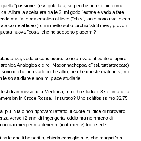
 quella "passione" (è virgolettata, sì, perchè non so più come
tica. Allora la scelta era tra le 2: mi godo l'estate e vado a fare
endo mai fatto matematica al liceo ("eh sì, tanto sono uscito con
ta come al liceo") o mi metto sotto torchio 'sti 3 mesi, provo il
 questa nuova "cosa" che ho scoperto piacermi?
abbastanza, vedo di concludere: sono arrivato al punto di aprire il
ettronica Analogica e dire "Madonnacheppalle" (si, tutt'attaccato)
 sono io che non vado o che altro, perchè queste materie si, mi
 le so studiare e non mi piace studiarle.
l test di ammissione a Medicina, ma c'ho studiato 3 settimane, a
immersion in Croce Rossa. Il risultato? Uno schifosissimo 32,75.
più in là o non riprovarci affatto. Il cuore mi dice di riprovarci
nza verso i 2 anni di Ingengeria, oddio ma nemmeno di
 fuori dai miei per mantenermi (inutilmente) fuori sede.
palle che ti ho scritto, chiedo consiglio a te, che magari 'sta