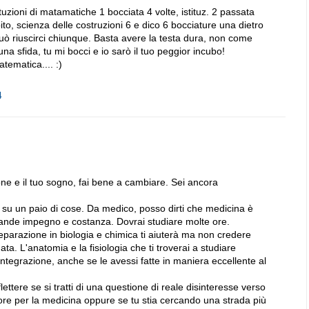
ituzioni di matamatiche 1 bocciata 4 volte, istituz. 2 passata
ito, scienza delle costruzioni 6 e dico 6 bocciature una dietro
io può riuscirci chiunque. Basta avere la testa dura, non come
a sfida, tu mi bocci e io sarò il tuo peggior incubo!
tematica.... :)
4
ne e il tuo sogno, fai bene a cambiare. Sei ancora
tere su un paio di cose. Da medico, posso dirti che medicina è
rande impegno e costanza. Dovrai studiare molte ore.
arazione in biologia e chimica ti aiuterà ma non credere
ata. L'anatomia e la fisiologia che ti troverai a studiare
tegrazione, anche se le avessi fatte in maniera eccellente al
flettere se si tratti di una questione di reale disinteresse verso
re per la medicina oppure se tu stia cercando una strada più