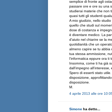
semplice di fronte agli ostac
passare ore e ore su una s
studierai materie che non t
quasi tutti gli studenti qua
A mio giudizio, nello studio
quello che studi sul momen
dose di costanza e impegno.
è diventare medico. La part
d'aiuto nel chiarire se la 
quotidianità che un operator
almeno capire se tu abbia u
tua stessa ammissione, nut
l'informatica eppure ora ti t
Insomma, come ti ha già su
dall'impegno all'interesse, 
Spero di esserti stato utile
disposizione, approfittand
disposizione.
M.
4 aprile 2013 alle ore 10:0
Simone
ha detto...