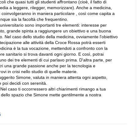
oli che quasi tutti gli studenti affrontano (cioè, il fatto di
edia a leggere, rilegger, memorizzare). Anche a medicina,
i coinvolgeranno in maniera particolare , così come capita a
lunque sia la facoltà che frequentino.
 universitario sono importanti tre elementi: interesse per
to, grande spinta a raggiungere un obiettivo e una buona
 Nel caso dello studio della medicina, ovviamente l'obiettivo
ecipazione alle attività della Croce Rossa potrà esserti
medicina è la tua vocazione, mettendoti a confronto con la
e sanitario si trova davanti ogni giorno. E così, potrai
no dei tre elementi di cui parlavo prima. D'altra parte, per
ri una grande passione anche per la tecnologia e
rovi in crisi nello studio di quelle materie.
ggerito Simone, valuta in maniera attenta ogni aspetto,
e poi decidi con serenità.
. Nel caso ti occorressero altri chiarimenti rimango a tua
o dello spazio che Simone mette gentilmente a nostra
5