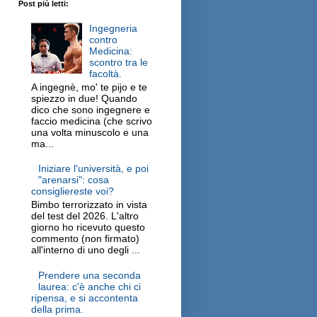
Post più letti:
Ingegneria
contro
Medicina:
scontro tra le
facoltà.
A ingegnè, mo' te pijo e te
spiezzo in due! Quando
dico che sono ingegnere e
faccio medicina (che scrivo
una volta minuscolo e una
ma...
Iniziare l'università, e poi
"arenarsi": cosa
consigliereste voi?
Bimbo terrorizzato in vista
del test del 2026. L'altro
giorno ho ricevuto questo
commento (non firmato)
all'interno di uno degli ...
Prendere una seconda
laurea: c'è anche chi ci
ripensa, e si accontenta
della prima.