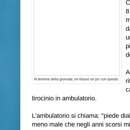
C
8
m
d
u
p
d
A
Al termine della giornata, mi rilasso un po' con questo.
r
c
tirocinio in ambulatorio.
L'ambulatorio si chiama: "piede diab
meno male che negli anni scorsi m