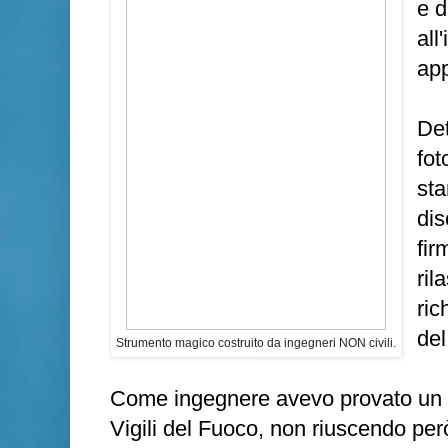
e d
all
app
Det
fot
sta
dis
fir
ril
ric
del
Strumento magico costruito da ingegneri NON civili.
Come ingegnere avevo provato un pa
Vigili del Fuoco, non riuscendo per