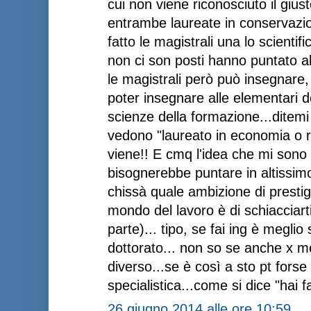
cui non viene riconosciuto il giu
entrambe laureate in conservazion
fatto le magistrali una lo scientif
non ci son posti hanno puntato al
le magistrali però può insegnare,
poter insegnare alle elementari 
scienze della formazione...ditemi v
vedono "laureato in economia o r
viene!! E cmq l'idea che mi sono 
bisognerebbe puntare in altissimo 
chissà quale ambizione di presti
mondo del lavoro è di schiacciarti
parte)... tipo, se fai ing è meglio
dottorato... non so se anche x me
diverso...se è così a sto pt forse
specialistica...come si dice "hai fa
26 giugno 2014 alle ore 10:59