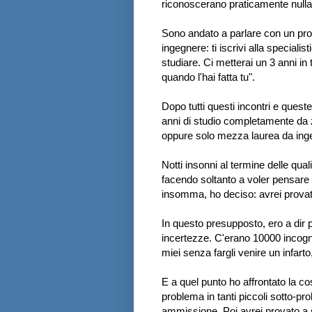
riconoscerano praticamente nulla
Sono andato a parlare con un prof
ingegnere: ti iscrivi alla speciali
studiare. Ci metterai un 3 anni in 
quando l'hai fatta tu".
Dopo tutti questi incontri e quest
anni di studio completamente da z
oppure solo mezza laurea da ingeg
Notti insonni al termine delle qua
facendo soltanto a voler pensare d
insomma, ho deciso: avrei provat
In questo presupposto, ero a dir p
incertezze. C'erano 10000 incognit
miei senza fargli venire un infarto,
E a quel punto ho affrontato la co
problema in tanti piccoli sotto-prob
ammissione. Poi avrei provato a se