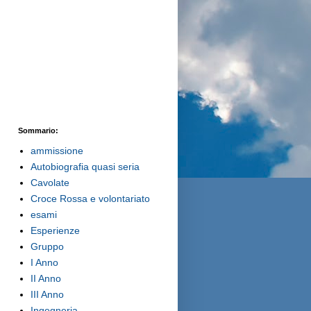
Sommario:
ammissione
Autobiografia quasi seria
Cavolate
Croce Rossa e volontariato
esami
Esperienze
Gruppo
I Anno
II Anno
III Anno
Ingegneria