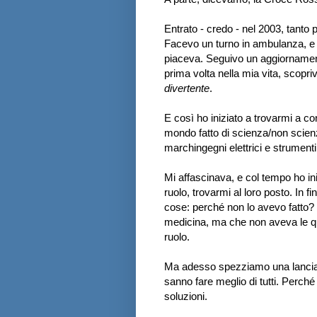
Entrato - credo - nel 2003, tanto p
Facevo un turno in ambulanza, e 
piaceva. Seguivo un aggiornament
prima volta nella mia vita, scopri
divertente
.
E così ho iniziato a trovarmi a co
mondo fatto di scienza/non scienz
marchingegni elettrici e strument
Mi affascinava, e col tempo ho in
ruolo, trovarmi al loro posto. In fi
cose: perché non lo avevo fatto? 
medicina, ma che non aveva le qual
ruolo.
Ma adesso spezziamo una lancia a
sanno fare meglio di tutti. Perché 
soluzioni.