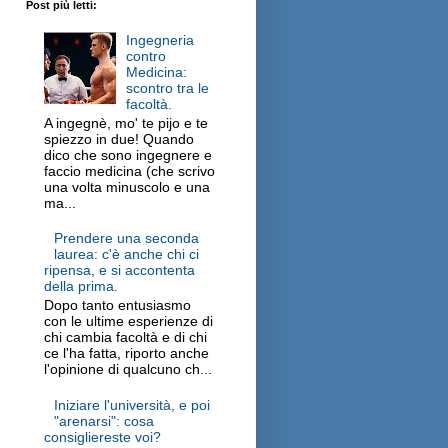
Post più letti:
Ingegneria
contro
Medicina:
scontro tra le
facoltà.
A ingegnè, mo' te pijo e te
spiezzo in due! Quando
dico che sono ingegnere e
faccio medicina (che scrivo
una volta minuscolo e una
ma...
Prendere una seconda
laurea: c'è anche chi ci
ripensa, e si accontenta
della prima.
Dopo tanto entusiasmo
con le ultime esperienze di
chi cambia facoltà e di chi
ce l'ha fatta, riporto anche
l'opinione di qualcuno ch...
Iniziare l'università, e poi
"arenarsi": cosa
consigliereste voi?