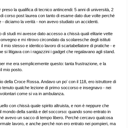
r preso la qualifica di tecnico antincendi: 5 anni di università, 2
re di corso post laurea con tanto di esame dato due volte perché
- diciamo la verità - non avevo studiato un accidenti.
 di studi mi avesse dato accesso a chissà quali elitarie vette
onvegno e mi ritrovo circondato da scolaresche degli istituti
e il mio stesso e identico lavoro di scartabellatore di pratiche - e
 si litigava con i ragazzini i gadget che regalavano agli stand.
, per me era semplicemente questo: tanta frustrazione, e la
il mio posto.
o della Croce Rossa. Andavo un po' con il 118, ero istruttore di
 tenuto qualche lezione di primo soccorso e insegnavo - nei
tri volontari come si va in ambulanza.
ello con chissà quale spirito altruista, e non è neppure che
il mondo della sanità e del soccorso: quando sono entrato in
ché avevo un sacco di tempo libero. Perché cercavo qualcosa
ormale lavoro, e anche perché non ero entrato nei pompieri, ma