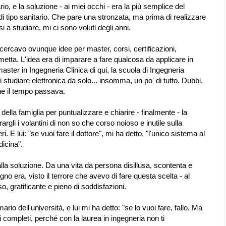
rio, e la soluzione - ai miei occhi - era la più semplice del
di tipo sanitario. Che pare una stronzata, ma prima di realizzare
i a studiare, mi ci sono voluti degli anni.
 cercavo ovunque idee per master, corsi, certificazioni,
e metta. L'idea era di imparare a fare qualcosa da applicare in
master in Ingegneria Clinica di qui, la scuola di Ingegneria
di studiare elettronica da solo... insomma, un po' di tutto. Dubbi,
che il tempo passava.
della famiglia per puntualizzare e chiarire - finalmente - la
argli i volantini di non so che corso noioso e inutile sulla
. E lui: "se vuoi fare il dottore", mi ha detto, "l'unico sistema al
dicina".
la soluzione. Da una vita da persona disillusa, scontenta e
no era, visto il terrore che avevo di fare questa scelta - al
, gratificante e pieno di soddisfazioni.
io dell'università, e lui mi ha detto: "se lo vuoi fare, fallo. Ma
 completi, perché con la laurea in ingegneria non ti