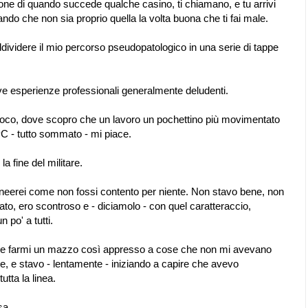
one di quando succede qualche casino, ti chiamano, e tu arrivi
ndo che non sia proprio quella la volta buona che ti fai male.
videre il mio percorso pseudopatologico in una serie di tappe
ive esperienze professionali generalmente deludenti.
el fuoco, dove scopro che un lavoro un pochettino più movimentato
PC - tutto sommato - mi piace.
 fine del militare.
tolineerei come non fossi contento per niente. Non stavo bene, non
o, ero scontroso e - diciamolo - con quel caratteraccio,
n po' a tutti.
 che farmi un mazzo così appresso a cose che non mi avevano
e, e stavo - lentamente - iniziando a capire che avevo
utta la linea.
sa.