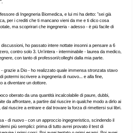
".
essore di Ingegneria Biomedica, e lui mi ha detto: "sei già
stica, per i crediti che ti mancano vieni da me e ti dico cosa
totale, ma scoprirari che ingegneria - adesso - è più facile di
e discussioni, ho passato intere nottate insonni a pensare a 6
ero, contro solo 3. Un'intera - interminabile - laurea da medico,
nere, con tanto di professori/colleghi dalla mia parte.
li - grazie a Dio - ho realizzato quale immensa stronzata stavo
i potermi iscrivere a ingegneria di nuovo... e alla fine,
o a diventare un dottore.
oco oberato da una quantità incalcolabile di paure, dubbi,
e da affrontare, a partire dal riuscire in qualche modo a dirlo ai
 dal riuscire a entrare e dal trovare la forza di rimettersi sui libri.
sa - di nuovo - con un approccio ingegneristico, scindendo il
lemi più semplici: prima di tutto avrei provato il test di
guire i primi corsi. Poi avrei tentato o primi esami. Poi avrei