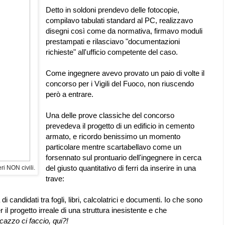
Detto in soldoni prendevo delle fotocopie,
compilavo tabulati standard al PC, realizzavo
disegni così come da normativa, firmavo moduli
prestampati e rilasciavo "documentazioni
richieste" all'ufficio competente del caso.
Come ingegnere avevo provato un paio di volte il
concorso per i Vigili del Fuoco, non riuscendo
però a entrare.
Una delle prove classiche del concorso
prevedeva il progetto di un edificio in cemento
armato, e ricordo benissimo un momento
particolare mentre scartabellavo come un
forsennato sul prontuario dell'ingegnere in cerca
del giusto quantitativo di ferri da inserire in una
i NON civili.
trave:
di candidati tra fogli, libri, calcolatrici e documenti. Io che sono
r il progetto irreale di una struttura inesistente e che
azzo ci faccio, qui?!