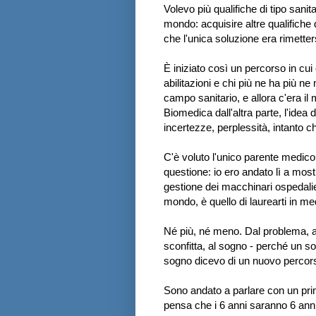
Volevo più qualifiche di tipo sanita
mondo: acquisire altre qualifiche 
che l'unica soluzione era rimetters
È iniziato così un percorso in cui
abilitazioni e chi più ne ha più n
campo sanitario, e allora c'era il 
Biomedica dall'altra parte, l'idea 
incertezze, perplessità, intanto 
C'è voluto l'unico parente medico 
questione: io ero andato lì a mostr
gestione dei macchinari ospedalieri
mondo, è quello di laurearti in me
Né più, né meno. Dal problema, al
sconfitta, al sogno - perché un sog
sogno dicevo di un nuovo percorso
Sono andato a parlare con un primar
pensa che i 6 anni saranno 6 anni