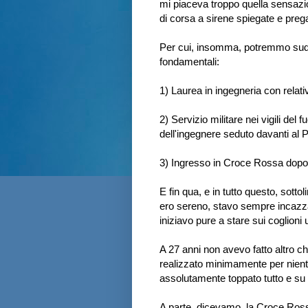
mi piaceva troppo quella sensazi
di corsa a sirene spiegate e prega
Per cui, insomma, potremmo suddi
fondamentali:
1) Laurea in ingegneria con relat
2) Servizio militare nei vigili d
dell'ingegnere seduto davanti al 
3) Ingresso in Croce Rossa dopo la
E fin qua, e in tutto questo, sot
ero sereno, stavo sempre incazzat
iniziavo pure a stare sui coglioni u
A 27 anni non avevo fatto altro
realizzato minimamente per nient
assolutamente toppato tutto e su t
A parte, dicevamo, la Croce Ros