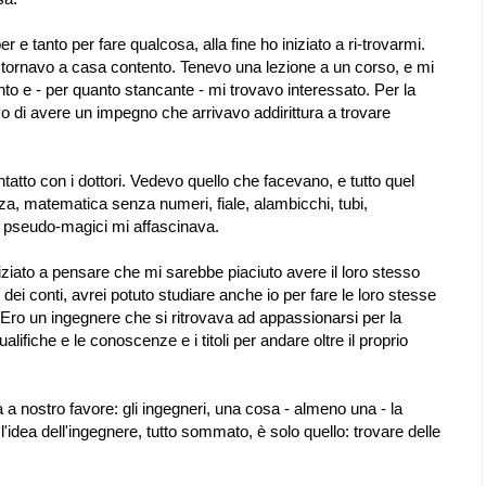
er e tanto per fare qualcosa, alla fine ho iniziato a ri-trovarmi.
tornavo a casa contento. Tenevo una lezione a un corso, e mi
o e - per quanto stancante - mi trovavo interessato. Per la
vo di avere un impegno che arrivavo addirittura a trovare
ntatto con i dottori. Vedevo quello che facevano, e tutto quel
a, matematica senza numeri, fiale, alambicchi, tubi,
i pseudo-magici mi affascinava.
iziato a pensare che mi sarebbe piaciuto avere il loro stesso
n dei conti, avrei potuto studiare anche io per fare le loro stesse
Ero un ingegnere che si ritrovava ad appassionarsi per la
ifiche e le conoscenze e i titoli per andare oltre il proprio
 nostro favore: gli ingegneri, una cosa - almeno una - la
l'idea dell'ingegnere, tutto sommato, è solo quello: trovare delle