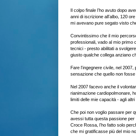
Il colpo finale l'ho avuto dopo ave
anni di iscrizione all'albo, 120 o
mi avevano pure segato visto che 
Convintissimo che il mio percorso
professionali, vado al mio primo c
tecnici - presto abilitati a svolger
giusto qualche collega anziano che
Fare l'ingegnere civile, nel 2007
sensazione che quello non fosse 
Nel 2007 facevo anche il volontari
rianimazione cardiopolmonare, ho
limiti delle mie capacità - agli al
Che poi non voglio passare per qu
avessi tutta questa passione per 
Croce Rossa, l'ho fatto solo per
che mi gratificasse più del mio n