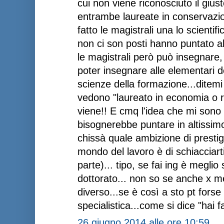
cui non viene riconosciuto il giu
entrambe laureate in conservazion
fatto le magistrali una lo scientif
non ci son posti hanno puntato al
le magistrali però può insegnare,
poter insegnare alle elementari 
scienze della formazione...ditemi v
vedono "laureato in economia o r
viene!! E cmq l'idea che mi sono 
bisognerebbe puntare in altissimo 
chissà quale ambizione di presti
mondo del lavoro è di schiacciarti
parte)... tipo, se fai ing è meglio
dottorato... non so se anche x me
diverso...se è così a sto pt forse
specialistica...come si dice "hai fa
26 giugno 2014 alle ore 10:59