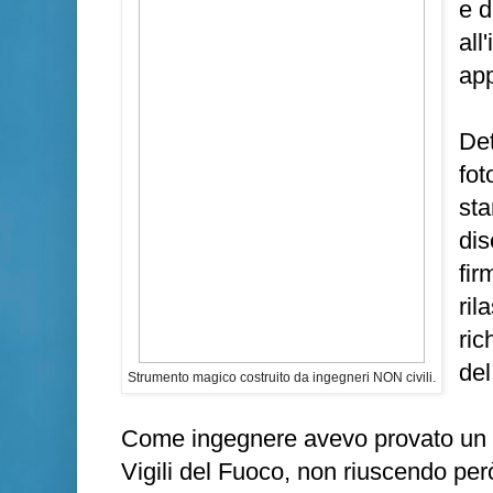
e d
all
app
Det
fot
sta
dis
fir
ril
ric
del
Strumento magico costruito da ingegneri NON civili.
Come ingegnere avevo provato un pa
Vigili del Fuoco, non riuscendo per