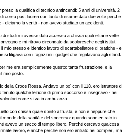
r preso la qualifica di tecnico antincendi: 5 anni di università, 2
re di corso post laurea con tanto di esame dato due volte perché
- diciamo la verità - non avevo studiato un accidenti.
 di studi mi avesse dato accesso a chissà quali elitarie vette
onvegno e mi ritrovo circondato da scolaresche degli istituti
e il mio stesso e identico lavoro di scartabellatore di pratiche - e
 si litigava con i ragazzini i gadget che regalavano agli stand.
, per me era semplicemente questo: tanta frustrazione, e la
il mio posto.
o della Croce Rossa. Andavo un po' con il 118, ero istruttore di
 tenuto qualche lezione di primo soccorso e insegnavo - nei
tri volontari come si va in ambulanza.
ello con chissà quale spirito altruista, e non è neppure che
il mondo della sanità e del soccorso: quando sono entrato in
ché avevo un sacco di tempo libero. Perché cercavo qualcosa
ormale lavoro, e anche perché non ero entrato nei pompieri, ma