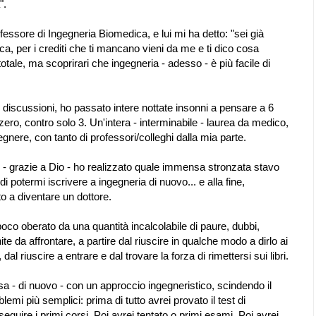
".
essore di Ingegneria Biomedica, e lui mi ha detto: "sei già
stica, per i crediti che ti mancano vieni da me e ti dico cosa
totale, ma scoprirari che ingegneria - adesso - è più facile di
e discussioni, ho passato intere nottate insonni a pensare a 6
ero, contro solo 3. Un'intera - interminabile - laurea da medico,
nere, con tanto di professori/colleghi dalla mia parte.
li - grazie a Dio - ho realizzato quale immensa stronzata stavo
i potermi iscrivere a ingegneria di nuovo... e alla fine,
o a diventare un dottore.
oco oberato da una quantità incalcolabile di paure, dubbi,
e da affrontare, a partire dal riuscire in qualche modo a dirlo ai
 dal riuscire a entrare e dal trovare la forza di rimettersi sui libri.
sa - di nuovo - con un approccio ingegneristico, scindendo il
lemi più semplici: prima di tutto avrei provato il test di
guire i primi corsi. Poi avrei tentato o primi esami. Poi avrei