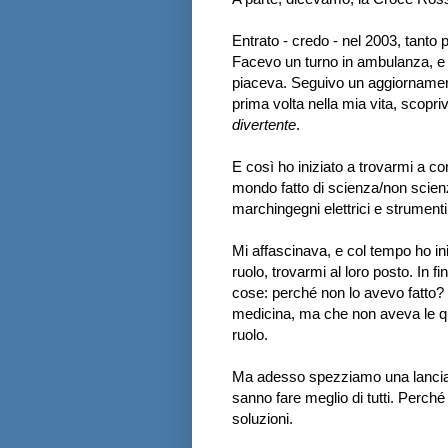
Entrato - credo - nel 2003, tanto p
Facevo un turno in ambulanza, e 
piaceva. Seguivo un aggiornament
prima volta nella mia vita, scopri
divertente
.
E così ho iniziato a trovarmi a co
mondo fatto di scienza/non scienz
marchingegni elettrici e strument
Mi affascinava, e col tempo ho in
ruolo, trovarmi al loro posto. In fi
cose: perché non lo avevo fatto? 
medicina, ma che non aveva le qual
ruolo.
Ma adesso spezziamo una lancia a
sanno fare meglio di tutti. Perché 
soluzioni.