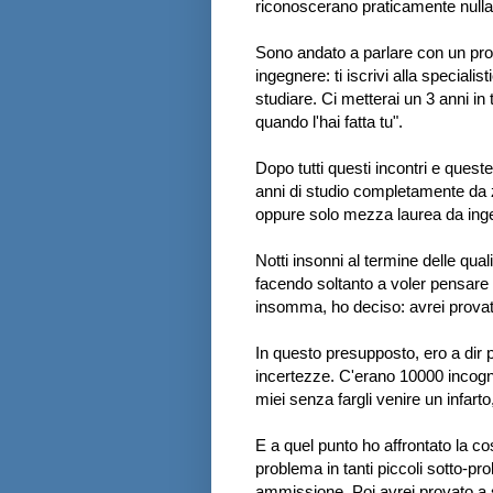
riconoscerano praticamente nulla
Sono andato a parlare con un prof
ingegnere: ti iscrivi alla speciali
studiare. Ci metterai un 3 anni in 
quando l'hai fatta tu".
Dopo tutti questi incontri e quest
anni di studio completamente da z
oppure solo mezza laurea da ingeg
Notti insonni al termine delle qua
facendo soltanto a voler pensare d
insomma, ho deciso: avrei provat
In questo presupposto, ero a dir p
incertezze. C'erano 10000 incognit
miei senza fargli venire un infarto,
E a quel punto ho affrontato la co
problema in tanti piccoli sotto-prob
ammissione. Poi avrei provato a se