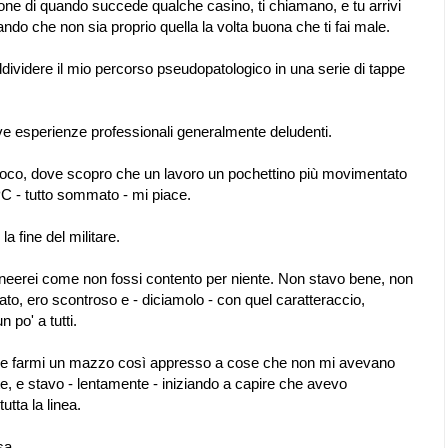
one di quando succede qualche casino, ti chiamano, e tu arrivi
ndo che non sia proprio quella la volta buona che ti fai male.
videre il mio percorso pseudopatologico in una serie di tappe
ive esperienze professionali generalmente deludenti.
el fuoco, dove scopro che un lavoro un pochettino più movimentato
PC - tutto sommato - mi piace.
 fine del militare.
tolineerei come non fossi contento per niente. Non stavo bene, non
o, ero scontroso e - diciamolo - con quel caratteraccio,
n po' a tutti.
 che farmi un mazzo così appresso a cose che non mi avevano
e, e stavo - lentamente - iniziando a capire che avevo
utta la linea.
sa.