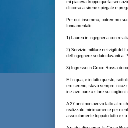
mi piaceva troppo quella sensazi
di corsa a sirene spiegate e prega
Per cui, insomma, potremmo suddi
fondamentali:
1) Laurea in ingegneria con relat
2) Servizio militare nei vigili d
dell'ingegnere seduto davanti al 
3) Ingresso in Croce Rossa dopo la
E fin qua, e in tutto questo, sot
ero sereno, stavo sempre incazzat
iniziavo pure a stare sui coglioni u
A 27 anni non avevo fatto altro
realizzato minimamente per nient
assolutamente toppato tutto e su t
A parte, dicevamo, la Croce Ros