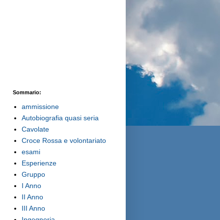
Sommario:
ammissione
Autobiografia quasi seria
Cavolate
Croce Rossa e volontariato
esami
Esperienze
Gruppo
I Anno
II Anno
III Anno
Ingegneria