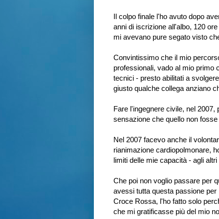
Il colpo finale l'ho avuto dopo ave
anni di iscrizione all'albo, 120 o
mi avevano pure segato visto che 
Convintissimo che il mio percorso
professionali, vado al mio primo c
tecnici - presto abilitati a svolger
giusto qualche collega anziano che
Fare l'ingegnere civile, nel 2007
sensazione che quello non fosse 
Nel 2007 facevo anche il volontari
rianimazione cardiopolmonare, ho
limiti delle mie capacità - agli al
Che poi non voglio passare per qu
avessi tutta questa passione per 
Croce Rossa, l'ho fatto solo per
che mi gratificasse più del mio n