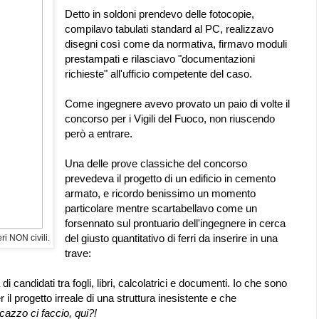
Detto in soldoni prendevo delle fotocopie,
compilavo tabulati standard al PC, realizzavo
disegni così come da normativa, firmavo moduli
prestampati e rilasciavo "documentazioni
richieste" all'ufficio competente del caso.
Come ingegnere avevo provato un paio di volte il
concorso per i Vigili del Fuoco, non riuscendo
però a entrare.
Una delle prove classiche del concorso
prevedeva il progetto di un edificio in cemento
armato, e ricordo benissimo un momento
particolare mentre scartabellavo come un
forsennato sul prontuario dell'ingegnere in cerca
del giusto quantitativo di ferri da inserire in una
i NON civili.
trave:
di candidati tra fogli, libri, calcolatrici e documenti. Io che sono
r il progetto irreale di una struttura inesistente e che
azzo ci faccio, qui?!