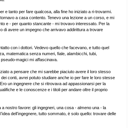
er e tanto per fare qualcosa, alla fine ho iniziato a ri-trovarmi.
tornavo a casa contento. Tenevo una lezione a un corso, e mi
o e - per quanto stancante - mi trovavo interessato. Per la
vo di avere un impegno che arrivavo addirittura a trovare
ntatto con i dottori. Vedevo quello che facevano, e tutto quel
a, matematica senza numeri, fiale, alambicchi, tubi,
i pseudo-magici mi affascinava.
iziato a pensare che mi sarebbe piaciuto avere il loro stesso
n dei conti, avrei potuto studiare anche io per fare le loro stesse
Ero un ingegnere che si ritrovava ad appassionarsi per la
ifiche e le conoscenze e i titoli per andare oltre il proprio
 nostro favore: gli ingegneri, una cosa - almeno una - la
l'idea dell'ingegnere, tutto sommato, è solo quello: trovare delle