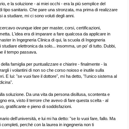
rio, e la soluzione - ai miei occhi - era la più semplice del
di tipo sanitario. Che pare una stronzata, ma prima di realizzare
i a studiare, mi ci sono voluti degli anni.
 cercavo ovunque idee per master, corsi, certificazioni,
e metta. L'idea era di imparare a fare qualcosa da applicare in
master in Ingegneria Clinica di qui, la scuola di Ingegneria
di studiare elettronica da solo... insomma, un po' di tutto. Dubbi,
che il tempo passava.
della famiglia per puntualizzare e chiarire - finalmente - la
argli i volantini di non so che corso noioso e inutile sulla
. E lui: "se vuoi fare il dottore", mi ha detto, "l'unico sistema al
dicina".
la soluzione. Da una vita da persona disillusa, scontenta e
no era, visto il terrore che avevo di fare questa scelta - al
, gratificante e pieno di soddisfazioni.
io dell'università, e lui mi ha detto: "se lo vuoi fare, fallo. Ma
 completi, perché con la laurea in ingegneria non ti