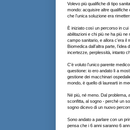
Volevo più qualifiche di tipo sanita
mondo: acquisire altre qualifiche 
che l'unica soluzione era rimetters
È iniziato così un percorso in cui
abilitazioni e chi più ne ha più n
campo sanitario, e allora c'era il 
Biomedica dall'altra parte, l'idea 
incertezze, perplessità, intanto 
C'è voluto l'unico parente medico 
questione: io ero andato lì a mostr
gestione dei macchinari ospedalieri
mondo, è quello di laurearti in me
Né più, né meno. Dal problema, al
sconfitta, al sogno - perché un sog
sogno dicevo di un nuovo percorso
Sono andato a parlare con un primar
pensa che i 6 anni saranno 6 anni