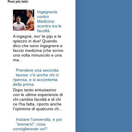
Post più letti:
Ingegneria
contro
Medicina:
scontro tra le
facoltà.
A ingegnè, mo' te pijo e te
spiezzo in due! Quando
dico che sono ingegnere e
faccio medicina (che scrivo
una volta minuscolo e una
ma...
Prendere una seconda
laurea: c'è anche chi ci
ripensa, e si accontenta
della prima.
Dopo tanto entusiasmo
con le ultime esperienze di
chi cambia facoltà e di chi
ce l'ha fatta, riporto anche
l'opinione di qualcuno ch...
Iniziare l'università, e poi
"arenarsi": cosa
consigliereste voi?