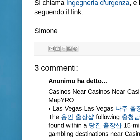
Si chiama
Ingegneria d'urgenza
, e
seguendo il link.
Simone
3 commenti:
Anonimo ha detto...
Casinos Near Casinos Near Casi
MapYRO
› Las-Vegas-Las-Vegas
나주 출
The
용인 출장샵
following
충청남
found within a
당진 출장샵
15-min
gambling destinations near Casi