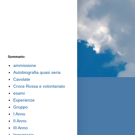
Sommario:
ammissione
Autobiografia quasi seria
Cavolate
Croce Rossa e volontariato
esami
Esperienze
Gruppo
I Anno
II Anno
III Anno
Ingegneria