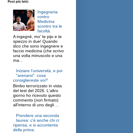
Post più letti:
Ingegneria
contro
Medicina:
scontro tra le
facoltà.
A ingegnè, mo' te pijo e te
spiezzo in due! Quando
dico che sono ingegnere e
faccio medicina (che scrivo
una volta minuscolo e una
ma...
Iniziare l'università, e poi
"arenarsi": cosa
consigliereste voi?
Bimbo terrorizzato in vista
del test del 2026. L'altro
giorno ho ricevuto questo
commento (non firmato)
all'interno di uno degli ...
Prendere una seconda
laurea: c'è anche chi ci
ripensa, e si accontenta
della prima.