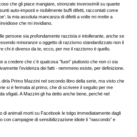
cose che gli piace mangiare, stronzate inverosimili su quante
sunti auto-imposti e risibilmente buffi difetti, raccontati come
be': la mia assoluta mancanza di difetti a volte mi mette a
 invidiose che mi invidiano.
lle persone sia profondamente razzista e intollerante, anche se
ssendo minoranze o oggetto di razzismo standardizzato non li
e chi è diverso da te, ecco, per me il razzismo è quello.
 a credere che c'è qualcosa "fuori" piuttosto che non ci sia
ttivamente l'evidenza dei fatti - nemmeno esiste, per definizione.
 dirla Primo Mazzini nel secondo libro della serie, ma visto che
rie si è fermata al primo, che di scrivere il seguito per me
 sfigati. A Mazzini gli ha detto anche bene, perché nel
o di animali morti su Facebook le tolgo immediatamente dagli
o con campagne di sensibilizzazione idiote li "nascondo" e