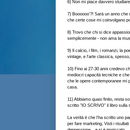
6) Non mi piace davvero studiare: 
7) Boooooo'?! Sarà un anno che n
che certe cose mi coinvolgano po
8) Trovo che chi si dice appassio
semplicemente - non ama la musica
9) Il calcio, i film, i romanzi, la
vintage, e l'arte classica, spesso
10) Fino ai 27-30 anni credevo che
mediocri capacità tecniche e che 
che le opere contemporanee mi pi
casa.
11) Abbiamo quasi finito, resta so
scritto "IO SCRIVO" il libro sulla 
La verità è che l'ha scritto uno 
per fare marketing. Visti i risultati 
depressione... e si è impiccato.