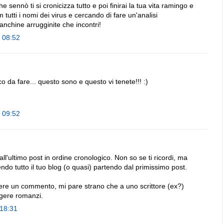
e sennò ti si cronicizza tutto e poi finirai la tua vita ramingo e
m tutti i nomi dei virus e cercando di fare un'analisi
panchine arrugginite che incontri!
e 08:52
 da fare... questo sono e questo vi tenete!!! :)
e 09:52
ll'ultimo post in ordine cronologico. Non so se ti ricordi, ma
ndo tutto il tuo blog (o quasi) partendo dal primissimo post.
re un commento, mi pare strano che a uno scrittore (ex?)
ggere romanzi.
 18:31