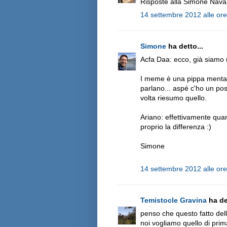
Risposte alla Simone Navarra
14 settembre 2012 alle or
Simone
ha detto...
Acfa Daa: ecco, già siamo u
I meme è una pippa mentale 
parlano... aspé c'ho un pos
volta riesumo quello.
Ariano: effettivamente quan
proprio la differenza :)
Simone
14 settembre 2012 alle or
Temistocle Gravina
ha det
penso che questo fatto della
noi vogliamo quello di pri