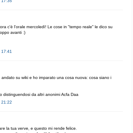
e 17:35
 ora c'è l'orale mercoledì! Le cose in "tempo reale" le dico su
roppo avanti :)
e 17:41
 andato su wiki e ho imparato una cosa nuova: cosa siano i
 distinguendosi da altri anonimi Acfa Daa
e 21:22
are la tua verve, e questo mi rende felice.