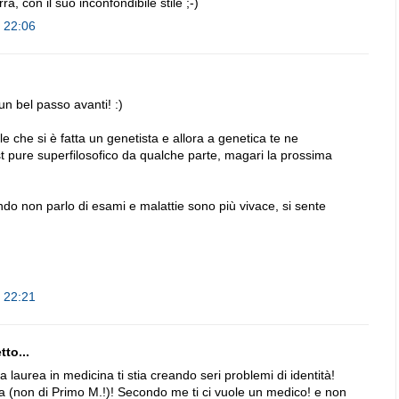
, con il suo inconfondibile stile ;-)
e 22:06
n bel passo avanti! :)
che si è fatta un genetista e allora a genetica te ne
t pure superfilosofico da qualche parte, magari la prossima
do non parlo di esami e malattie sono più vivace, si sente
e 22:21
to...
 laurea in medicina ti stia creando seri problemi di identità!
ma (non di Primo M.!)! Secondo me ti ci vuole un medico! e non