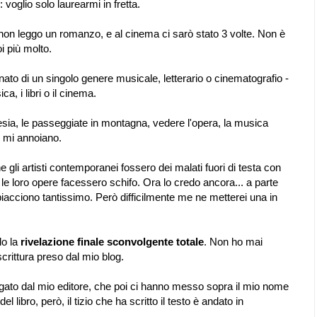
voglio solo laurearmi in fretta.
on leggo un romanzo, e al cinema ci sarò stato 3 volte. Non è
i più molto.
nato di un singolo genere musicale, letterario o cinematografio -
, i libri o il cinema.
 poesia, le passeggiate in montagna, vedere l'opera, la musica
, mi annoiano.
 gli artisti contemporanei fossero dei malati fuori di testa con
le loro opere facessero schifo. Ora lo credo ancora... a parte
acciono tantissimo. Però difficilmente me ne metterei una in
lo la
rivelazione finale sconvolgente totale
. Non ho mai
scrittura preso dal mio blog.
pagato dal mio editore, che poi ci hanno messo sopra il mio nome
del libro, però, il tizio che ha scritto il testo è andato in