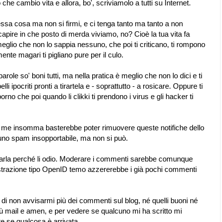
che cambio vita e allora, bo', scriviamolo a tutti su Internet.
tessa cosa ma non si firmi, e ci tenga tanto ma tanto a non
 capire in che posto di merda viviamo, no? Cioè la tua vita fa
glio che non lo sappia nessuno, che poi ti criticano, ti rompono
nte magari ti pigliano pure per il culo.
role so' boni tutti, ma nella pratica è meglio che non lo dici e ti
elli ipocriti pronti a tirartela e - soprattutto - a rosicare. Oppure ti
o che poi quando li clikki ti prendono i virus e gli hacker ti
 me insomma basterebbe poter rimuovere queste notifiche dello
uno spam insopportabile, ma non si può.
parla perché li odio. Moderare i commenti sarebbe comunque
gistrazione tipo OpenID temo azzererebbe i già pochi commenti
di non avvisarmi più dei commenti sul blog, né quelli buoni né
più mail e amen, e per vedere se qualcuno mi ha scritto mi
te se qualcosa è arrivata.