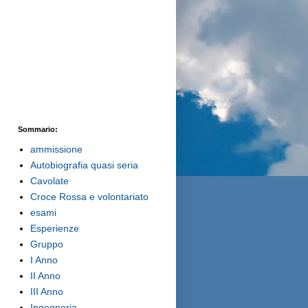
Sommario:
ammissione
Autobiografia quasi seria
Cavolate
Croce Rossa e volontariato
esami
Esperienze
Gruppo
I Anno
II Anno
III Anno
Ingegneria