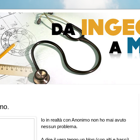
mo.
Io in realtà con Anonimo non ho mai avuto
nessun problema.
A dire il vero tengo un blog (con alti e bassi)