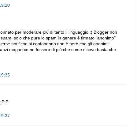
19:20
onnato per moderare più di tanto il linguaggio :) Blogger non
a lo spam, solo che pure lo spam in genere è firmato "anonimo"
diverse notifiche si confondono non è però che gli anonimi
. anzi magari ce ne fossero di più che come dicevo basta che
19:35
 :P:P
19:37