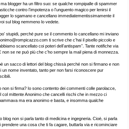
 ma blogger ha un filtro suo: se qualche rompipalle di spammer
sticche contro l'impotenza o l'unguento magico per lenirsi il
 blogger lo sgamano e cancellano immediatementissimamente il
i sul blog nemmeno lo vedete.
o' stupidi, perché pure se il commento lo cancellano mi inviano
Anonimo@rompicazzo.com ti scrive che c'hai il pisello piccolo e
'abbiamo scancellato coi poteri dell'antispam". Tante notifiche via
. E non se ne può più che c'ho sempre la mail piena di monnezza.
oè un sacco di lettori del blog chissà perché non si firmano e non
 un nome inventato, tanto per non farsi riconoscere pur
ibili.
 non si firma? Io sono contento dei commenti colle parolacce,
il col mittente Anonimo che cancelli rischi che in mezzo ci
 spammava ma era anonimo e basta, e insomma qualche
 blog non si parla tanto di medicina e ingegneria. Cioè, si parla
di prendere una cosa che ti fa cagare, buttarla via e ricominciare