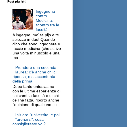
Post più letti:
Ingegneria
contro
Medicina:
scontro tra le
facoltà.
A ingegnè, mo' te pijo e te
spiezzo in due! Quando
dico che sono ingegnere e
faccio medicina (che scrivo
una volta minuscolo e una
ma...
Prendere una seconda
laurea: c'è anche chi ci
ripensa, e si accontenta
della prima.
Dopo tanto entusiasmo
con le ultime esperienze di
chi cambia facoltà e di chi
ce l'ha fatta, riporto anche
l'opinione di qualcuno ch...
Iniziare l'università, e poi
"arenarsi": cosa
consigliereste voi?