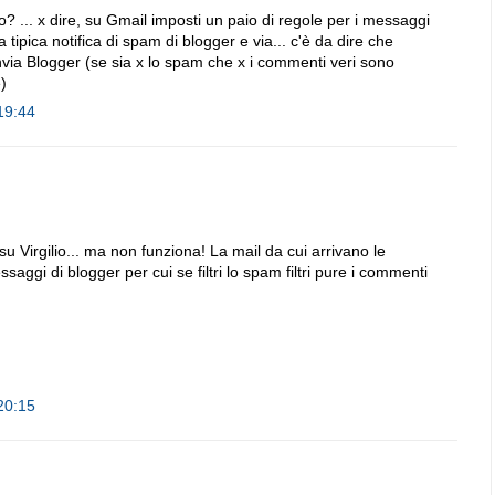
no? ... x dire, su Gmail imposti un paio di regole per i messaggi
a tipica notifica di spam di blogger e via... c'è da dire che
 invia Blogger (se sia x lo spam che x i commenti veri sono
)
19:44
 su Virgilio... ma non funziona! La mail da cui arrivano le
ssaggi di blogger per cui se filtri lo spam filtri pure i commenti
20:15