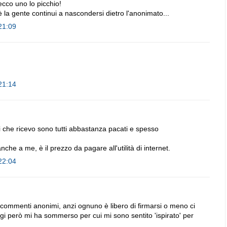
ecco uno lo picchio!
la gente continui a nascondersi dietro l'anonimato...
21:09
21:14
 che ricevo sono tutti abbastanza pacati e spesso
che a me, è il prezzo da pagare all'utilità di internet.
22:04
i commenti anonimi, anzi ognuno è libero di firmarsi o meno ci
 però mi ha sommerso per cui mi sono sentito 'ispirato' per