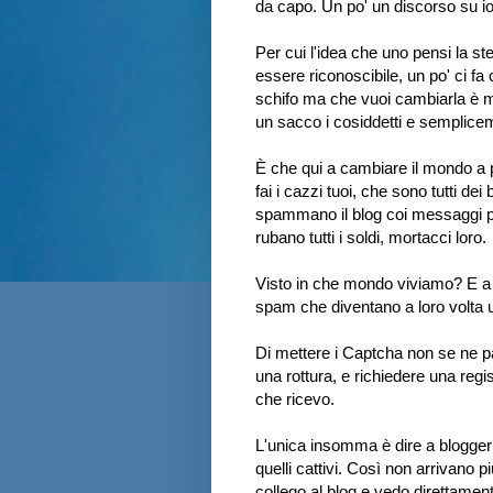
da capo. Un po' un discorso su io 
Per cui l'idea che uno pensi la s
essere riconoscibile, un po' ci fa
schifo ma che vuoi cambiarla è me
un sacco i cosiddetti e sempliceme
È che qui a cambiare il mondo a pa
fai i cazzi tuoi, che sono tutti dei b
spammano il blog coi messaggi porn
rubano tutti i soldi, mortacci loro.
Visto in che mondo viviamo? E a
spam che diventano a loro volta 
Di mettere i Captcha non se ne 
una rottura, e richiedere una re
che ricevo.
L'unica insomma è dire a blogger 
quelli cattivi. Così non arrivano 
collego al blog e vedo direttamen