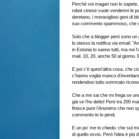
Perché voi magari non lo sapete,
robot cinese vuole vendermi le pa
deretano, i meravigliosi geni di
suo commento spammoso, che vo
Solo che a blogger però sono un p
lo stesso la notifica via email: "
in Estonia lo sanno tutti, ma noi l
mail. 10, 20, anche 50 al giorno
E poi c'è quest'altra cosa, che ci
c'hanno voglia manco d'inventarsi
rendendosi tutto sommato riconosc
Che a me sai che mi frega se uno
già ve l'ho detto! Però tra 200 ma
finisce pure l'Anonimo che non
commento te lo perdi.
E un po' me lo chiedo: che sul mio
di quello ovvio. Però l'idea è più 