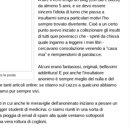
da almeno 5 anni, e se devo essere
sincero l'idiota di turno che passa a
insultarmi senza particolari motivi l'ho
sempre trovato divertente. Cioè a un certo
punto avevo iniziato a collezionare gli insulti
di tutti quei poveracci che - spinti da chissà
quale inganno a leggere i miei libri -
cercavano consolazione venendo a "casa
mia" e riempiendomi di parolacce.
Alcuni erano fantasiosi, originali, bellissimi
addirittura! E poi anche l'insultatore
 la posta.
anonimo è sempre meglio del nulla e del
 e tanti articoli online: se stiamo sul cazzo a qualcuno abbiamo
iamo pur sempre vivi.
i in cui anche le meraviglie dell'anonimato iniziano a pesare un
gger studenti di medicina: ci siamo riuniti in una sorta di
 pioggia di email di spam alla quale veniamo sottoposti
a vera rottura di coglioni.