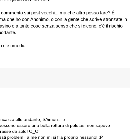
he commento sui post vecchi... ma che altro posso fare? È
lema che ho con Anonimo, o con la gente che scrive stronzate in
sino e a tante cose senza senso che si dicono, c'è il rischio
ortante.
 c'è rimedio.
incazzatello andante, SAimon... :/
 possono essere una bella rottura di pelotas, non sapevo
trasse da solo! O_O'
esti problemi, a me non mi si fila proprio nessuno! :P