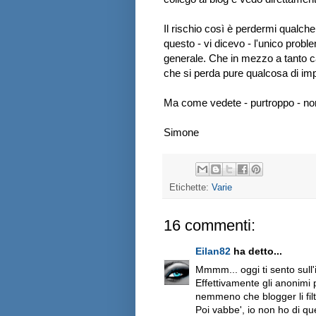
Il rischio così è perdermi qualc
questo - vi dicevo - l'unico prob
generale. Che in mezzo a tanto ca
che si perda pure qualcosa di imp
Ma come vedete - purtroppo - non
Simone
Etichette:
Varie
16 commenti:
Eilan82
ha detto...
Mmmm... oggi ti sento sull'
Effettivamente gli anonimi
nemmeno che blogger li fil
Poi vabbe', io non ho di qu