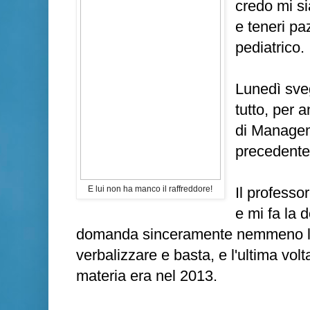
credo mi si
e teneri pa
pediatrico.
Lunedì sveg
tutto, per 
di Manage
precedent
E lui non ha manco il raffreddore!
Il profess
e mi fa la 
domanda sinceramente nemmeno la 
verbalizzare e basta, e l'ultima vol
materia era nel 2013.