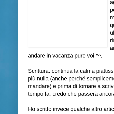
a
p
m
q
u
r
a
andare in vacanza pure voi ^^.
Scrittura: continua la calma piattis
più nulla (anche perché sempliceme
mandare) e prima di tornare a scriv
tempo fa, credo che passerà ancora
Ho scritto invece qualche altro artico