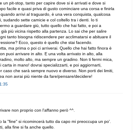
le un pit-stop, tanto per capire dove si è arrivati e dove si
o facile e quasi priva di gusto cominciare una corsa e finirla
, quando arrivi al traguardo, è una vera conquista, qualcosa
 sudando sette camicie e col coltello tra i denti. Io ti
rmo a guardare giù, tutto quello che hai fatto, e poi a
ià più vicina rispetto alla partenza. Lo sai che per salire
gni tanto bisogna ridiscendere per acclimatarsi e abituare il
essione? Ecco, questo è quello che stai facendo.
ta, ma prima o poi ci arriverai. Quello che hai fatto finora è
n puoi arrivare in alto. E una volta arrivato in alto, alla
gradino, molto alto, ma sempre un gradino. Non ti fermi mica,
i carta in mano! dovrai specializzarti, e poi aggiornarti,
er caso che sarà sempre nuovo e diverso. Non porti dei limiti,
a non avrai più niente da fare/pensare/decidere!
1:35
rivare non proprio con l'affanno però ^^.
po la "fine" si ricomincerà tutto da capo mi preoccupa un po'.
i, alla fine si fa anche quello.