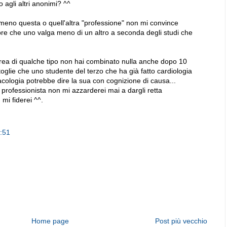
o agli altri anonimi? ^^
 meno questa o quell'altra "professione" non mi convince
e che uno valga meno di un altro a seconda degli studi che
ea di qualche tipo non hai combinato nulla anche dopo 10
 toglie che uno studente del terzo che ha già fatto cardiologia
cologia potrebbe dire la sua con cognizione di causa...
 professionista non mi azzarderei mai a dargli retta
i fiderei ^^.
6:51
Home page
Post più vecchio