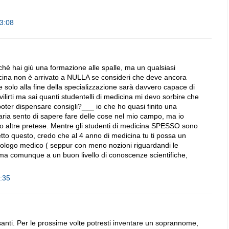
13:08
chè hai giù una formazione alle spalle, ma un qualsiasi
cina non è arrivato a NULLA se consideri che deve ancora
 e solo alla fine della specializzazione sarà davvero capace di
ilirti ma sai quanti studentelli di medicina mi devo sorbire che
oter dispensare consigli?___ io che ho quasi finito una
aria sento di sapere fare delle cose nel mio campo, ma io
 altre pretese. Mentre gli studenti di medicina SPESSO sono
Detto questo, credo che al 4 anno di medicina tu ti possa un
nologo medico ( seppur con meno nozioni riguardandi le
 ma comunque a un buon livello di conoscenze scientifiche,
7:35
santi. Per le prossime volte potresti inventare un soprannome,