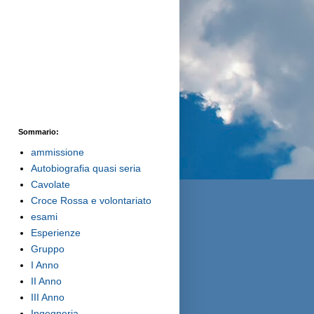
Sommario:
ammissione
Autobiografia quasi seria
Cavolate
Croce Rossa e volontariato
esami
Esperienze
Gruppo
I Anno
II Anno
III Anno
Ingegneria