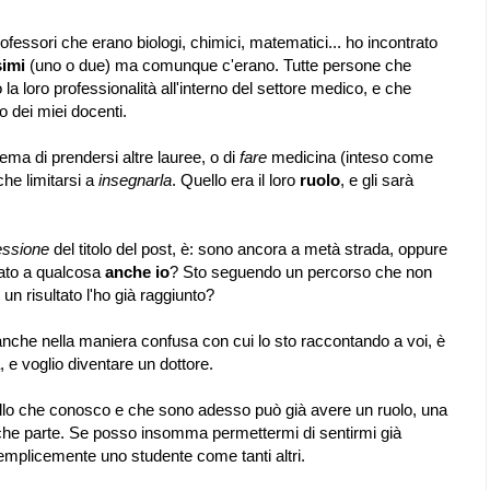
rofessori che erano biologi, chimici, matematici... ho incontrato
simi
(uno o due) ma comunque c'erano. Tutte persone che
a loro professionalità all'interno del settore medico, e che
o dei miei docenti.
lema di prendersi altre lauree, o di
fare
medicina (inteso come
che limitarsi a
insegnarla
. Quello era il loro
ruolo
, e gli sarà
lessione
del titolo del post, è: sono ancora a metà strada, oppure
vato a qualcosa
anche io
? Sto seguendo un percorso che non
un risultato l'ho già raggiunto?
anche nella maniera confusa con cui lo sto raccontando a voi, è
, e voglio diventare un dottore.
ello che conosco e che sono adesso può già avere un ruolo, una
alche parte. Se posso insomma permettermi di sentirmi già
emplicemente uno studente come tanti altri.