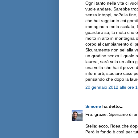
Ogni tanto nella vita ci vuo
vuole andare. Sarebbe tropp
senza intoppi, no?alla fine
che hai raggiunto coi gomiti,
immagino a metà scalata, fe
guardare su, la meta che è g
molto in alto in montagna o
corpo al cambiamento di pr
Sicuramente non sei alla vet
un gradino senza il quale no
laurea, sarà solo un altro 
una volta che hai il pezzo d
informarti, studiare caso p
pensando che dopo la laure
20 gennaio 2012 alle ore 1
Simone
ha detto...
Fra: grazie. Speriamo di ar
Stella: ecco, l'idea che do
Però in fondo è così per tutt