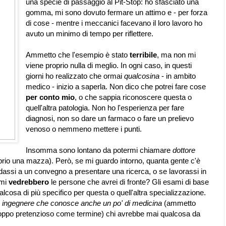
una specie di passaggio al Pit-Stop: ho sfasciato una
gomma, mi sono dovuto fermare un attimo e - per forza
di cose - mentre i meccanici facevano il loro lavoro ho
avuto un minimo di tempo per riflettere.
Ammetto che l'esempio è stato
terribile
, ma non mi
viene proprio nulla di meglio. In ogni caso, in questi
giorni ho realizzato che ormai
qualcosina
- in ambito
medico - inizio a saperla. Non dico che potrei fare cose
per conto mio
, o che sappia riconoscere questa o
quell'altra patologia. Non ho l'esperienza per fare
diagnosi, non so dare un farmaco o fare un prelievo
venoso o nemmeno mettere i punti.
Insomma sono lontano da potermi chiamare
dottore
prio una mazza). Però, se mi guardo intorno, quanta gente c'è
dassi a un convegno a presentare una ricerca, o se lavorassi in
 mi
vedrebbero
le persone che avrei di fronte? Gli esami di base
ualcosa di più specifico per questa o quell'altra specializzazione.
e
ingegnere che conosce anche un po' di medicina
(ammetto
oppo pretenzioso come termine) chi avrebbe mai qualcosa da