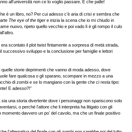
 anno all'università non ce lo voglio passare. E che palle!
 è un libro, no? Per cui adesso c'è aria di crisi e sembra che
parte
The eye of the tiger
e inizia la scena che io mi chiudo in
same nuovo, ripeto quello vecchio e poi vado lì è gli rompo il culo
l'altro.
era scontato il plot twist fintamente a sorpresa di metà strada,
 successivo sviluppo e la conclusione per famiglie e lettori
i quelle storie deprimenti che vanno di moda adesso, dove
uole fare qualcosa o gli sparano, scompare in mezzo a una
chio di zombi e se lo mangiano con la gente che ci resta tipo:
nte! E adesso?!"
sia una storia divertente dove i personaggi non spariscono solo
entarsi, o perché l'attore che li interpreta ha litigato con gli
un momento davvero un po' del cavolo, ma che un finale positivo
e l'alternativa del finale con gli zombi non sarebbe poi del tutto