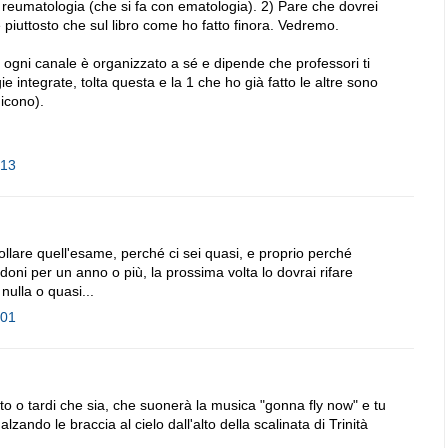
do reumatologia (che si fa con ematologia). 2) Pare che dovrei
e piuttosto che sul libro come ho fatto finora. Vedremo.
 ogni canale è organizzato a sé e dipende che professori ti
e integrate, tolta questa e la 1 che ho già fatto le altre sono
dicono).
:13
lare quell'esame, perché ci sei quasi, e proprio perché
doni per un anno o più, la prossima volta lo dovrai rifare
nulla o quasi...
:01
esto o tardi che sia, che suonerà la musica "gonna fly now" e tu
ando le braccia al cielo dall'alto della scalinata di Trinità