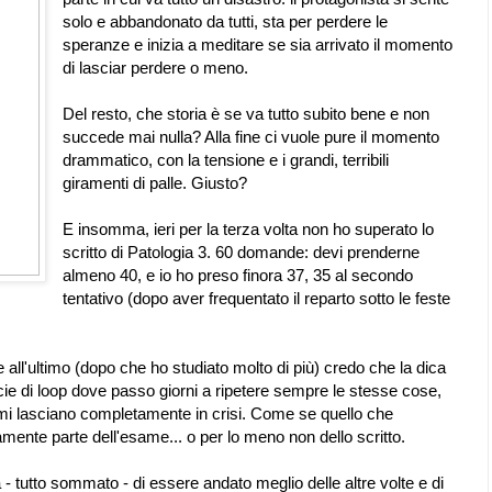
solo e abbandonato da tutti, sta per perdere le
speranze e inizia a meditare se sia arrivato il momento
di lasciar perdere o meno.
Del resto, che storia è se va tutto subito bene e non
succede mai nulla? Alla fine ci vuole pure il momento
drammatico, con la tensione e i grandi, terribili
giramenti di palle. Giusto?
E insomma, ieri per la terza volta non ho superato lo
scritto di Patologia 3. 60 domande: devi prenderne
almeno 40, e io ho preso finora 37, 35 al secondo
tentativo (dopo aver frequentato il reparto sotto le feste
le all'ultimo (dopo che ho studiato molto di più) credo che la dica
ie di loop dove passo giorni a ripetere sempre le stesse cose,
i lasciano completamente in crisi. Come se quello che
ente parte dell'esame... o per lo meno non dello scritto.
- tutto sommato - di essere andato meglio delle altre volte e di