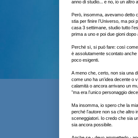
anno di studio... e no, io un altro
Però, insomma, avevamo detto che
stia per finire l'Universo, ma poi 
casa 3 settimane, studio tutto l'e
prima a uno e poi due gioni dopo al
Perché sì, si può fare: così come 
è assolutamente scontato anche il
poco esigenti.
A meno che, certo, non sia una d
come uno ha un'idea decente o v
calamità o ancora arrivano un muc
"ma era l'unico personaggio dece
Ma insomma, io spero che la mia 
perché l'autore non sa che altro inv
sceneggiatori. Io credo che sia 
sia ancora possibile.
Anche se - devo ammetterlo - anch