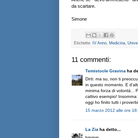
da scartare.
Simone
Etichette:
IV Anno
,
Medicina
,
Unive
11 commenti:
Temistocle Gravina
ha det
Dirti: ma su, non ti preoccu
in questo momento. E d'alt
minima forza di volontà... 
cattivo esempio! Insomma: l
oggi ho finito tutti i proverbi
15 marzo 2012 alle ore 18
La Zia
ha detto...
hmmm