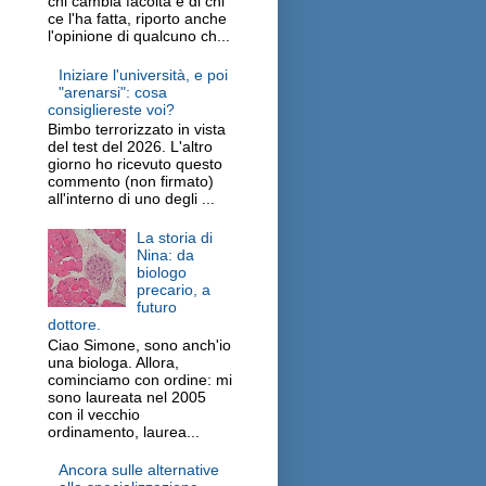
chi cambia facoltà e di chi
ce l'ha fatta, riporto anche
l'opinione di qualcuno ch...
Iniziare l'università, e poi
"arenarsi": cosa
consigliereste voi?
Bimbo terrorizzato in vista
del test del 2026. L'altro
giorno ho ricevuto questo
commento (non firmato)
all'interno di uno degli ...
La storia di
Nina: da
biologo
precario, a
futuro
dottore.
Ciao Simone, sono anch'io
una biologa. Allora,
cominciamo con ordine: mi
sono laureata nel 2005
con il vecchio
ordinamento, laurea...
Ancora sulle alternative