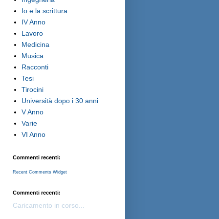
Io e la scrittura
IV Anno
Lavoro
Medicina
Musica
Racconti
Tesi
Tirocini
Università dopo i 30 anni
V Anno
Varie
VI Anno
Commenti recenti:
Recent Comments Widget
Commenti recenti:
Caricamento in corso...