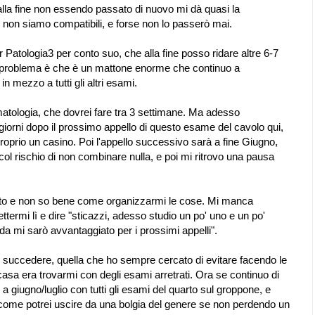
alla fine non essendo passato di nuovo mi dà quasi la
o non siamo compatibili, e forse non lo passerò mai.
 Patologia3 per conto suo, che alla fine posso ridare altre 6-7
. Il problema è che è un mattone enorme che continuo a
in mezzo a tutti gli altri esami.
matologia, che dovrei fare tra 3 settimane. Ma adesso
iorni dopo il prossimo appello di questo esame del cavolo qui,
proprio un casino. Poi l'appello successivo sarà a fine Giugno,
col rischio di non combinare nulla, e poi mi ritrovo una pausa
ato e non so bene come organizzarmi le cose. Mi manca
ttermi lì e dire "sticazzi, adesso studio un po' uno e un po'
da mi sarò avvantaggiato per i prossimi appelli".
o succedere, quella che ho sempre cercato di evitare facendo le
 casa era trovarmi con degli esami arretrati. Ora se continuo di
 a giugno/luglio con tutti gli esami del quarto sul groppone, e
come potrei uscire da una bolgia del genere se non perdendo un