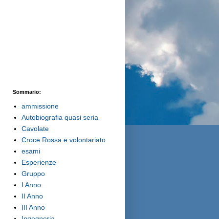
Sommario:
ammissione
Autobiografia quasi seria
Cavolate
Croce Rossa e volontariato
esami
Esperienze
Gruppo
I Anno
II Anno
III Anno
Ingegneria