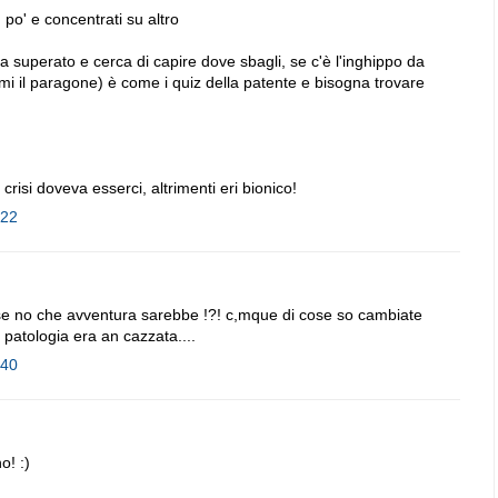
po' e concentrati su altro
a superato e cerca di capire dove sbagli, se c'è l'inghippo da
mi il paragone) è come i quiz della patente e bisogna trovare
risi doveva esserci, altrimenti eri bionico!
:22
ca, se no che avventura sarebbe !?! c,mque di cose so cambiate
) patologia era an cazzata....
:40
o! :)