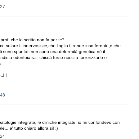
:27
prof. che lo scritto non fa per te?
ce solare ti innervosisce,che l'aglio ti rende insofferente,e che
ti sono spuntati non sono una deformità genetica nè il
dista odontoiatra...chissà forse riesci a terrorizzarlo o
e
.!!!
:48
e patologie integrate, le cliniche integrate, io mi confondevo con
... e' tutto chiaro allora si! ;)
:24