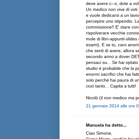
deve avere c--o, dote a vol
Un medico non vive di voti
e vuole dedicarsi a un lavo
percepire uno stipendio. L
commissione!! E' stare con i 
rispolverare vecchie conos
mole di libri-appunti-slide
esami). E se tu, caro anoni
che senti di avere, allora 
secondo anno a dover DE
pensaci su... Se hai optato
studio è probabile che la pa
enormi sacrifici che hai fat
solo perché hai paura di un
così tanto... Capita a tutti!
Nicolò (il non medico ma 
21 gennaio 2014 alle ore 
Manuela ha detto...
Ciao Simone,
Come Marta, anch'io ho viss