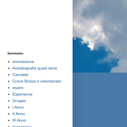
Sommario:
ammissione
Autobiografia quasi seria
Cavolate
Croce Rossa e volontariato
esami
Esperienze
Gruppo
I Anno
II Anno
III Anno
Ingegneria