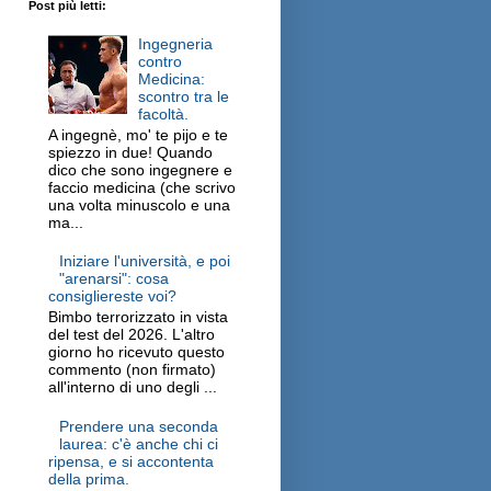
Post più letti:
Ingegneria
contro
Medicina:
scontro tra le
facoltà.
A ingegnè, mo' te pijo e te
spiezzo in due! Quando
dico che sono ingegnere e
faccio medicina (che scrivo
una volta minuscolo e una
ma...
Iniziare l'università, e poi
"arenarsi": cosa
consigliereste voi?
Bimbo terrorizzato in vista
del test del 2026. L'altro
giorno ho ricevuto questo
commento (non firmato)
all'interno di uno degli ...
Prendere una seconda
laurea: c'è anche chi ci
ripensa, e si accontenta
della prima.