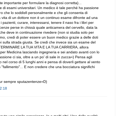
te importante per formulare la diagnosi corretta)...
 e di esami universitari. Un medico è tale perché ha passione
ro che lo soddisfi personalmente e che gli consenta di
a vita di un dottore non è un continuo esame difronte ad una
pazienti, curare, interessarsi, tenere il naso fra i libri per
cenze perse in chissà quale anticamera del cervello, data la
s che deve in continuazione rivedere (non si studia solo per
mo, credi di poter essere un buon medico grazie a delle doti
sei sulla strada giusta. Se credi che invece sia un esame del
TERMINARE LA TUA VITA E LA TUA CARRIERA, allora
 per Medicina lasciando ingegneria e sei andato avanti con lo
ssione ci sia, oltre a un po' di sale in zucca=) Pensa agli
to nel corso di 5 lunghi anni e pensa di doverli gettare al vento
 "fallimento"... E non credere che una bocciatura significhi
pur sempre sputazentenze=D)
02:18
uto una simile esperienza. Io e molti altri. Una delle qualità