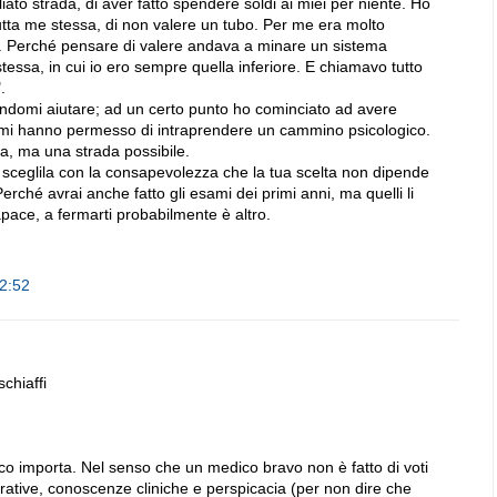
iato strada, di aver fatto spendere soldi ai miei per niente. Ho
utta me stessa, di non valere un tubo. Per me era molto
rio. Perché pensare di valere andava a minare un sistema
 stessa, in cui io ero sempre quella inferiore. E chiamavo tutto
.
endomi aiutare; ad un certo punto ho cominciato ad avere
i mi hanno permesso di intraprendere un cammino psicologico.
ta, ma una strada possibile.
sceglila con la consapevolezza che la tua scelta non dipende
erché avrai anche fatto gli esami dei primi anni, ma quelli li
apace, a fermarti probabilmente è altro.
22:52
schiaffi
 importa. Nel senso che un medico bravo non è fatto di voti
ative, conoscenze cliniche e perspicacia (per non dire che