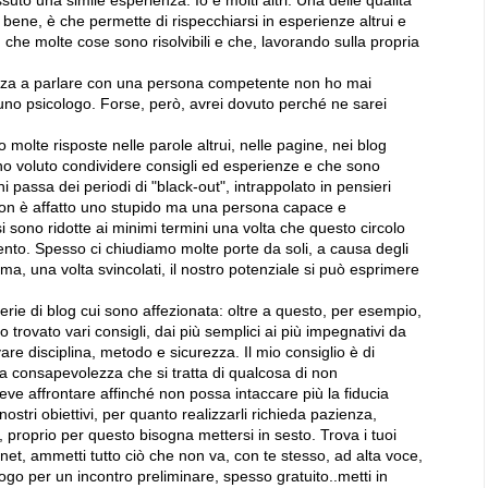
 bene, è che permette di rispecchiarsi in esperienze altrui e
, che molte cose sono risolvibili e che, lavorando sulla propria
ezza a parlare con una persona competente non ho mai
uno psicologo. Forse, però, avrei dovuto perché ne sarei
o molte risposte nelle parole altrui, nelle pagine, nei blog
o voluto condividere consigli ed esperienze e che sono
i passa dei periodi di "black-out", intrappolato in pensieri
, non è affatto uno stupido ma una persona capace e
 si sono ridotte ai minimi termini una volta che questo circolo
ento. Spesso ci chiudiamo molte porte da soli, a causa degli
ma, una volta svincolati, il nostro potenziale si può esprimere
erie di blog cui sono affezionata: oltre a questo, per esempio,
trovato vari consigli, dai più semplici ai più impegnativi da
vare disciplina, metodo e sicurezza. Il mio consiglio è di
la consapevolezza che si tratta di qualcosa di non
ve affrontare affinché non possa intaccare più la fiducia
nostri obiettivi, per quanto realizzarli richieda pazienza,
, proprio per questo bisogna mettersi in sesto. Trova i tuoi
ternet, ammetti tutto ciò che non va, con te stesso, ad alta voce,
ogo per un incontro preliminare, spesso gratuito..metti in