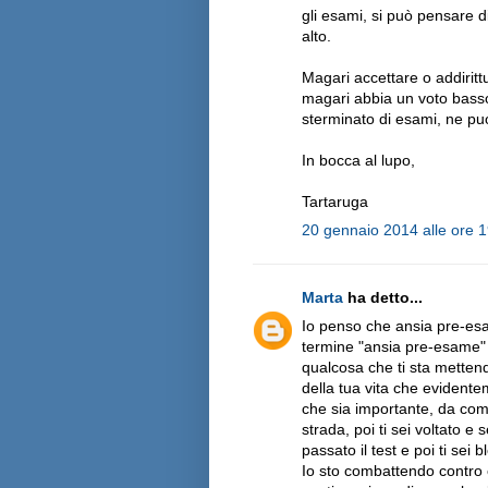
gli esami, si può pensare 
alto.
Magari accettare o addiritt
magari abbia un voto bass
sterminato di esami, ne puo
In bocca al lupo,
Tartaruga
20 gennaio 2014 alle ore 
Marta
ha detto...
Io penso che ansia pre-esa
termine "ansia pre-esame" 
qualcosa che ti sta mettend
della tua vita che evidentem
che sia importante, da com
strada, poi ti sei voltato e
passato il test e poi ti sei
Io sto combattendo contro 