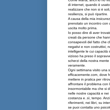
di internet, quando è usato
realizzare che non si è soli
resilienza, si può ripartire.
A causa della mia insicur
prenotato un incontro con 
uscita molto prima.
Io posso dire di aver trovat
creati da persone che hann
consapevoli del fatto che ch
negativi e non costruttivi
intelligente le cui capacità
vizioso ha preso il sopravv
scherzi della nostra mente 
veramente.
Ogni settimana visito una s
efficacemente.com, dove ho 
mettere in pratica per ritro
affrontare il problema con 
insormontabile ma che si de
nelle nostre capacità e nei 
costanza e..sì, tempo. Anzi
riferimenti, nei libri, su in
se puoi contatta uno psicol