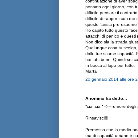
continuazione di aver sbagl
pensato ogni giorno, con t
difficile pensare il contra
difficile di rapporti con me
questo "ansia pre-esaeme"
Ho capito tutto questo fac
attacchi di panico e quest
Non dico sia la strada gius
Qualunque cosa tu scelga, 
dalle tue scarse capacità. P
hai fatti bene. Quindi sei c
In bocca al lupo per tutto.
Marta
20 gennaio 2014 alle ore 
Anonimo ha detto...
*ciaf ciaf* <---rumore degli 
Rinsavisci!!!!
Premesso che la media poco
ma di capacità umane e cur