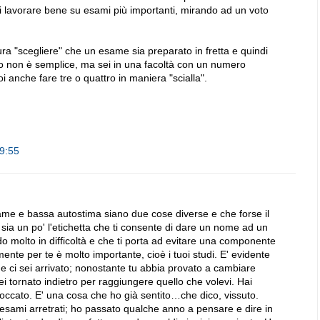
di lavorare bene su esami più importanti, mirando ad un voto
ura "scegliere" che un esame sia preparato in fretta e quindi
o non è semplice, ma sei in una facoltà con un numero
i anche fare tre o quattro in maniera "scialla".
19:55
me e bassa autostima siano due cose diverse e che forse il
sia un po' l'etichetta che ti consente di dare un nome ad un
o molto in difficoltà e che ti porta ad evitare una componente
ente per te è molto importante, cioè i tuoi studi. E' evidente
e ci sei arrivato; nonostante tu abbia provato a cambiare
 sei tornato indietro per raggiungere quello che volevi. Hai
 bloccato. E' una cosa che ho già sentito…che dico, vissuto.
esami arretrati; ho passato qualche anno a pensare e dire in