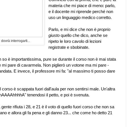
materia che mi piace di meno: parlo,
e il docente mi riprende perché non
uso un linguaggio medico corretto.
Parlo, e mi dice che non è
proprio
giusto
quello che dico, anche se
ovrà interrogarti...
ripeto le loro cavolo di lezioni
registrate e sbobinate.
 so è importantissima, pure se durante il corso non è mai stata
e mi pare di cavarmela. Non piglierò un votone ma mi pare -
andata. E invece, il professore mi fa: "al massimo ti posso dare
corso è scappata fuori dall'aula per non sentirsi male. Un'altra
ahAAAAhhhhA" tenendosi il petto, e poi è svenuta.
ente rifiuta i 28, e 21 è il voto di quello fuori corso che non sa
ano e allora gli fa pena e gli danno 23... che come ho detto 21