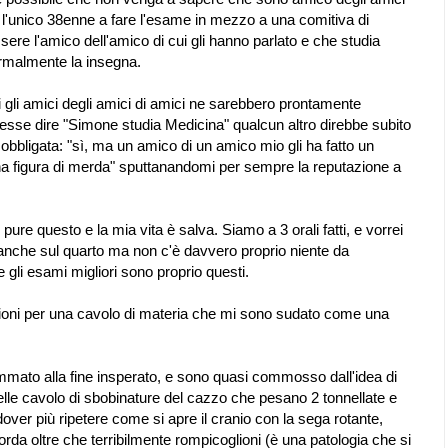
 l'unico 38enne a fare l'esame in mezzo a una comitiva di
ere l'amico dell'amico di cui gli hanno parlato e che studia
normalmente la insegna.
 gli amici degli amici di amici ne sarebbero prontamente
esse dire "Simone studia Medicina" qualcun altro direbbe subito
bbligata: "sì, ma un amico di un amico mio gli ha fatto un
na figura di merda" sputtanandomi per sempre la reputazione a
re questo e la mia vita è salva. Siamo a 3 orali fatti, e vorrei
 anche sul quarto ma non c'è davvero proprio niente da
 gli esami migliori sono proprio questi.
ogazioni per una cavolo di materia che mi sono sudato come una
ommato alla fine insperato, e sono quasi commosso dall'idea di
uelle cavolo di sbobinature del cazzo che pesano 2 tonnellate e
over più ripetere come si apre il cranio con la sega rotante,
rda oltre che terribilmente rompicoglioni (è una patologia che si