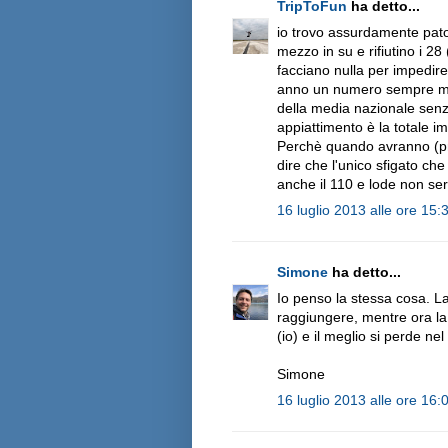
TripToFun
ha detto...
io trovo assurdamente patol
mezzo in su e rifiutino i 28
facciano nulla per impedire
anno un numero sempre magg
della media nazionale senz
appiattimento è la totale im
Perchè quando avranno (pre
dire che l'unico sfigato ch
anche il 110 e lode non ser
16 luglio 2013 alle ore 15:
Simone
ha detto...
Io penso la stessa cosa. La
raggiungere, mentre ora la 
(io) e il meglio si perde n
Simone
16 luglio 2013 alle ore 16: