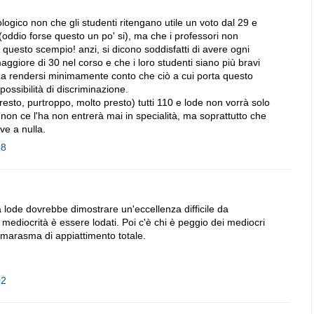
ogico non che gli studenti ritengano utile un voto dal 29 e
 (oddio forse questo un po' si), ma che i professori non
 questo scempio! anzi, si dicono soddisfatti di avere ogni
iore di 30 nel corso e che i loro studenti siano più bravi
a rendersi minimamente conto che ciò a cui porta questo
possibilità di discriminazione.
sto, purtroppo, molto presto) tutti 110 e lode non vorrà solo
e non ce l'ha non entrerà mai in specialità, ma soprattutto che
ve a nulla.
38
 lode dovrebbe dimostrare un'eccellenza difficile da
mediocrità è essere lodati. Poi c'è chi è peggio dei mediocri
el marasma di appiattimento totale.
02