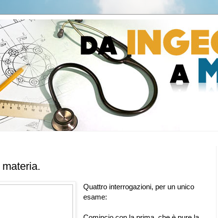
 materia.
Quattro interrogazioni, per un unico
esame:
Comincio con la prima, che è pure la