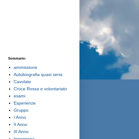
Sommario:
ammissione
Autobiografia quasi seria
Cavolate
Croce Rossa e volontariato
esami
Esperienze
Gruppo
I Anno
II Anno
III Anno
Ingegneria