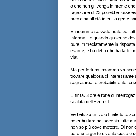
o che non gli venga in mente che
ragazzine di 23 potrebbe forse ess
medicina all'età in cui la gente 
E insomma se vado male poi tutti
informati, e quando qualcuno dov
pure immediatamente in risposta o
esame, e ha detto che ha fatto u
vita.
Ma per fortuna insomma va bene pu
trovare qualcosa di interessante
segnalare... e probabilmente forse
È finita. 3 ore e rotte di interr
scalata dell'Everest.
Verbalizzo un voto finale tutto s
poter buttare nel secchio tutte q
non so più dove mettere. Di non d
perché la gente diventa cieca e so