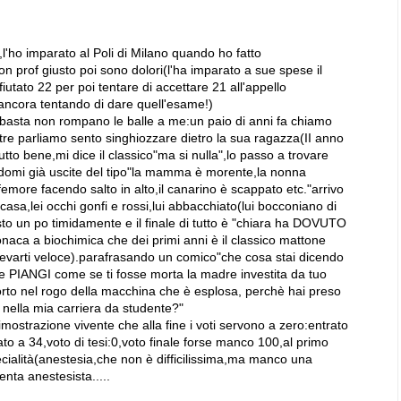
,l'ho imparato al Poli di Milano quando ho fatto
 prof giusto poi sono dolori(l'ha imparato a sue spese il
ifiutato 22 per poi tentare di accettare 21 all'appello
 ancora tentando di dare quell'esame!)
o,basta non rompano le balle a me:un paio di anni fa chiamo
re parliamo sento singhiozzare dietro la sua ragazza(II anno
utto bene,mi dice il classico"ma si nulla",lo passo a trovare
omi già uscite del tipo"la mamma è morente,la nonna
l femore facendo salto in alto,il canarino è scappato etc."arrivo
casa,lei occhi gonfi e rossi,lui abbacchiato(lui bocconiano di
isto un po timidamente e il finale di tutto è "chiara ha DOVUTO
onaca a biochimica che dei primi anni è il classico mattone
 levarti veloce).parafrasando un comico"che cosa stai dicendo
 PIANGI come se ti fosse morta la madre investita da tuo
rto nel rogo della macchina che è esplosa, perchè hai preso
 nella mia carriera da studente?"
mostrazione vivente che alla fine i voti servono a zero:entrato
o a 34,voto di tesi:0,voto finale forse manco 100,al primo
ecialità(anestesia,che non è difficilissima,ma manco una
enta anestesista.....