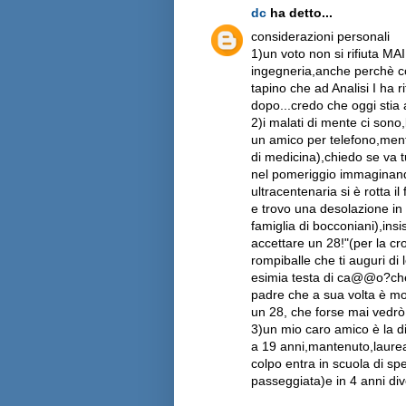
dc
ha detto...
considerazioni personali
1)un voto non si rifiuta MAI
ingegneria,anche perchè con
tapino che ad Analisi I ha r
dopo...credo che oggi stia
2)i malati di mente ci son
un amico per telefono,ment
di medicina),chiedo se va t
nel pomeriggio immaginand
ultracentenaria si è rotta i
e trovo una desolazione in 
famiglia di bocconiani),ins
accettare un 28!"(per la cr
rompiballe che ti auguri di
esimia testa di ca@@o?che
padre che a sua volta è mo
un 28, che forse mai vedrò
3)un mio caro amico è la di
a 19 anni,mantenuto,laureat
colpo entra in scuola di sp
passeggiata)e in 4 anni div