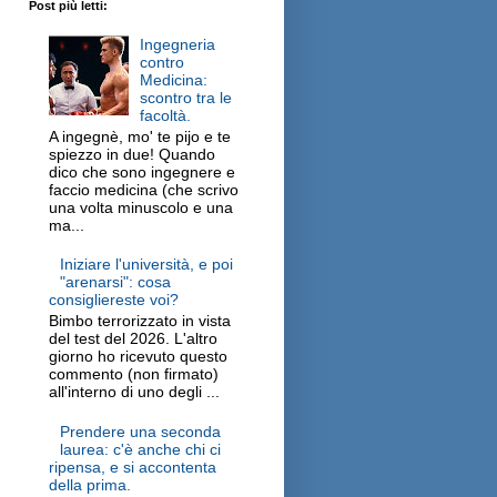
Post più letti:
Ingegneria
contro
Medicina:
scontro tra le
facoltà.
A ingegnè, mo' te pijo e te
spiezzo in due! Quando
dico che sono ingegnere e
faccio medicina (che scrivo
una volta minuscolo e una
ma...
Iniziare l'università, e poi
"arenarsi": cosa
consigliereste voi?
Bimbo terrorizzato in vista
del test del 2026. L'altro
giorno ho ricevuto questo
commento (non firmato)
all'interno di uno degli ...
Prendere una seconda
laurea: c'è anche chi ci
ripensa, e si accontenta
della prima.