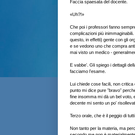
Faccia spaesata del docente.
«Uh?!»
Che poi i professori fanno sempre
complicazioni più inimmaginabili
questo, in effetti) gente con gli o
e se vedono uno che compra antib
mai visto un medico - generalmen
E vabbe'. Gli spiego i dettagli de
facciamo l'esame.
Lui chiede cose facili, non criti
punto mi dice pure "bravo" perché
fine insomma mi dà un bel voto, e
decente mi sento un po' risolleva
Terzo orale, che è il peggio di tutti
Non tanto per la materia, ma per
secondo me non è materialmente 