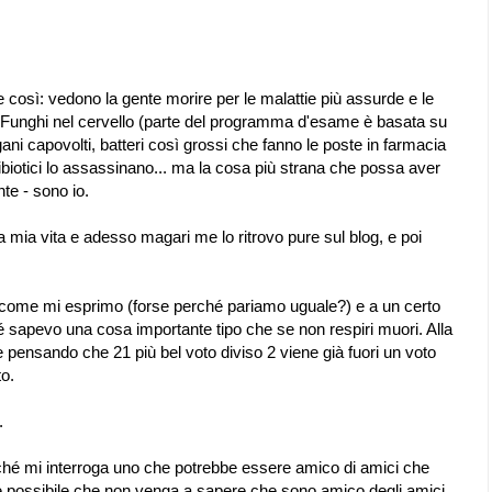
 così: vedono la gente morire per le malattie più assurde e le
. Funghi nel cervello (parte del programma d'esame è basata su
rgani capovolti, batteri così grossi che fanno le poste in farmacia
iotici lo assassinano... ma la cosa più strana che possa aver
te - sono io.
lla mia vita e adesso magari me lo ritrovo pure sul blog, e poi
ca come mi esprimo (forse perché pariamo uguale?) e a un certo
 sapevo una cosa importante tipo che se non respiri muori. Alla
 pensando che 21 più bel voto diviso 2 viene già fuori un voto
to.
.
ché mi interroga uno che potrebbe essere amico di amici che
possibile che non venga a sapere che sono amico degli amici