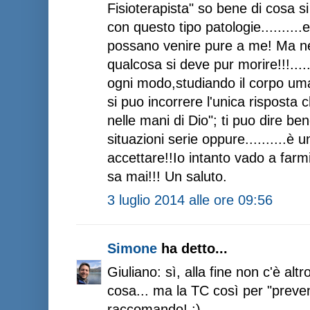
Fisioterapista" so bene di cosa si 
con questo tipo patologie.........
possano venire pure a me! Ma nell
qualcosa si deve pur morire!!!....
ogni modo,studiando il corpo uman
si puo incorrere l'unica risposta
nelle mani di Dio"; ti puo dire be
situazioni serie oppure..........è 
accettare!!Io intanto vado a farm
sa mai!!! Un saluto.
3 luglio 2014 alle ore 09:56
Simone
ha detto...
Giuliano: sì, alla fine non c'è alt
cosa... ma la TC così per "preven
raccomando! :)