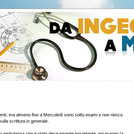
nti, ma almeno fino a Mercoledì sono sotto esami e non riesco
ulla scrittura in generale.
no in ambulanza che è stato decisamente inquietante, poi magari (a