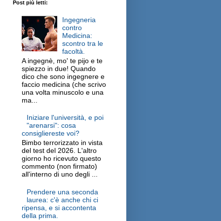
Post più letti:
Ingegneria
contro
Medicina:
scontro tra le
facoltà.
A ingegnè, mo' te pijo e te
spiezzo in due! Quando
dico che sono ingegnere e
faccio medicina (che scrivo
una volta minuscolo e una
ma...
Iniziare l'università, e poi
"arenarsi": cosa
consigliereste voi?
Bimbo terrorizzato in vista
del test del 2026. L'altro
giorno ho ricevuto questo
commento (non firmato)
all'interno di uno degli ...
Prendere una seconda
laurea: c'è anche chi ci
ripensa, e si accontenta
della prima.