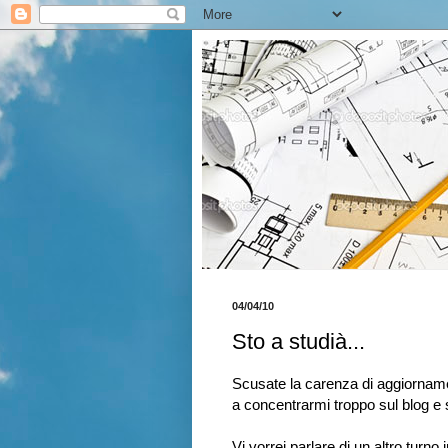
04/04/10
Sto a studià...
Scusate la carenza di aggiorname
a concentrarmi troppo sul blog e s
Vi vorrei parlare di un altro tur