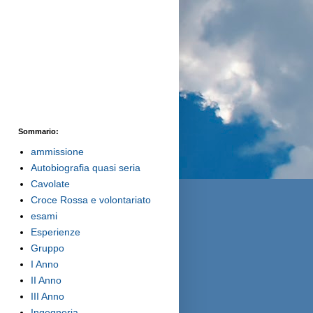
Sommario:
ammissione
Autobiografia quasi seria
Cavolate
Croce Rossa e volontariato
esami
Esperienze
Gruppo
I Anno
II Anno
III Anno
Ingegneria