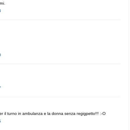
mi.
3
0
7
er il turno in ambulanza e la donna senza regigpetto!!! :-O
6