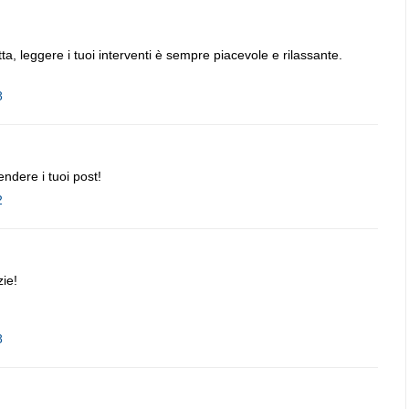
etta, leggere i tuoi interventi è sempre piacevole e rilassante.
8
endere i tuoi post!
2
zie!
8