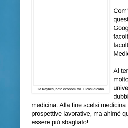
Com'è
quest
Goog
facol
facol
Medi
Al te
molto
unive
J.M.Keynes, noto economista. O così dicono.
dubbi
medicina. Alla fine scelsi medicina a
prospettive lavorative, ma ahimé qu
essere più sbagliato!