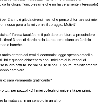
to da fisiologia (l'unico esame che mi ha veramente interessato)
er 2 anni, è già da diversi mesi che penso di tornare sui miei
on riesco però a farmi venire il coraggio. Motivi?
cina è l'unica facoltà che ti può dare un futuro a prescindere
l'ultima! 3 anni di ritardo nella laurea temo siano un fardello
iende o banche.
olto attratto dai temi di economia: leggo spesso articoli a
uni libri e quando chiacchero con i miei amici laureandi di
la loro battuta "ne sai più te di noi!". Eppure, realisticamente,
ssono cambiare.
varlo: sarà veramente gratificante?
o tutti per pazzo! xD I miei colleghi di università per primi.
re la matassa, in un senso o in un altro...