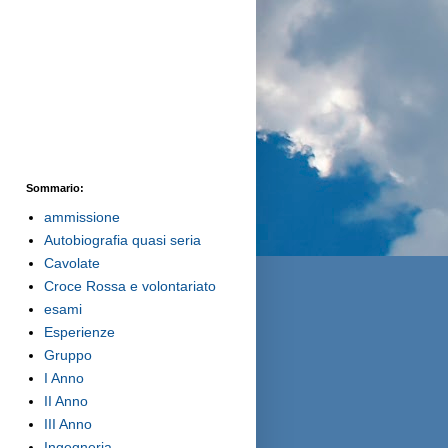
Sommario:
ammissione
Autobiografia quasi seria
Cavolate
Croce Rossa e volontariato
esami
Esperienze
Gruppo
I Anno
II Anno
III Anno
Ingegneria