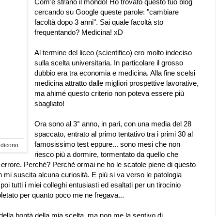
Com'è strano il mondo! Ho trovato questo tuo blog
cercando su Google queste parole: "cambiare
facoltà dopo 3 anni". Sai quale facoltà sto
frequentando? Medicina! xD
Al termine del liceo (scientifico) ero molto indeciso
sulla scelta universitaria. In particolare il grosso
dubbio era tra economia e medicina. Alla fine scelsi
medicina attratto dalle migliori prospettive lavorative,
ma ahimé questo criterio non poteva essere più
sbagliato!
Ora sono al 3° anno, in pari, con una media del 28
spaccato, entrato al primo tentativo tra i primi 30 al
famosissimo test eppure... sono mesi che non
 dicono.
riesco più a dormire, tormentato da quello che
errore. Perchè? Perchè ormai ne ho le scatole piene di questo
i suscita alcuna curiosità. E più si va verso le patologia
i tutti i miei colleghi entusiasti ed esaltati per un tirocinio
etato per quanto poco me ne fregava...
della bontà della mia scelta, ma non me la sentivo di