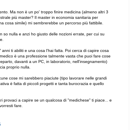
vento. Ma non è un po' troppo finire medicina (almeno altri 3
istrale più master? Il master in economia sanitaria per
una cosa simile) mi sembrerebbe un percorso più fattibile.
o nulla e anzi ho giusto delle nozioni errate, per cui su
e.
anni ti abiliti e una cosa l'hai fatta. Poi cerca di capire cosa
il medico è una professione talmente vasta che puoi fare cose
eparto, davanti a un PC, in laboratorio, nell'insegnamento)
ccia proprio nulla.
une cose mi sarebbero piaciute (tipo lavorare nelle grandi
ativa è fatta di piccoli progetti e tanta burocrazia e quello
provaci a capire se un qualcosa di "medichese" ti piace... e
vorresti fare.
5