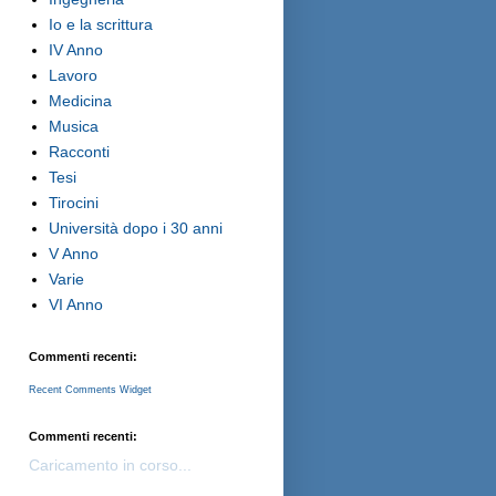
Io e la scrittura
IV Anno
Lavoro
Medicina
Musica
Racconti
Tesi
Tirocini
Università dopo i 30 anni
V Anno
Varie
VI Anno
Commenti recenti:
Recent Comments Widget
Commenti recenti:
Caricamento in corso...