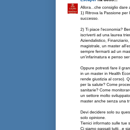
Allora...che consiglio dar
1) Ritrova la Passione per 
successo.
2) Ti piace l'economia? Be
iscriverti ad una laurea tr
Aziendalistico, Finanziario
magistrale, un master all'
sempre fermarti ad un mast
un'infarinatura e penso se
Oppure potresti fare il gra
in un master in Health Eco
rende giustizia al corso). 
per la salute? Come procede
sanitarie? Come monitorare 
un settore molto sviluppato
master anche senza una tri
Devi decidere solo su queste 
solo opinione.
Tienici informato sulle tue s
Ci siamo passati tutti...e sia