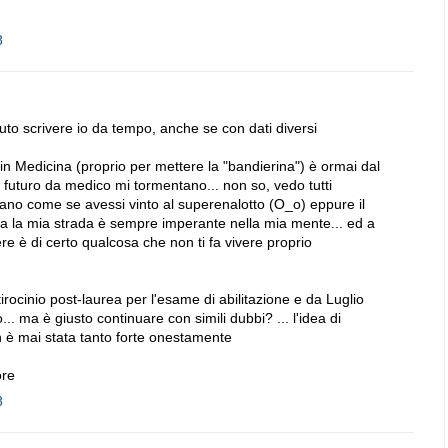
8
luto scrivere io da tempo, anche se con dati diversi
n Medicina (proprio per mettere la "bandierina") è ormai dal
 futuro da medico mi tormentano... non so, vedo tutti
dicano come se avessi vinto al superenalotto (O_o) eppure il
a la mia strada è sempre imperante nella mia mente... ed a
e è di certo qualcosa che non ti fa vivere proprio
irocinio post-laurea per l'esame di abilitazione e da Luglio
co... ma è giusto continuare con simili dubbi? ... l'idea di
 è mai stata tanto forte onestamente
ore
8