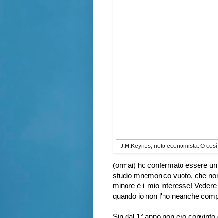
J.M.Keynes, noto economista. O così
(ormai) ho confermato essere un 
studio mnemonico vuoto, che non m
minore è il mio interesse! Vedere po
quando io non l'ho neanche compl
Sin dal 1° anno non ero convinto 