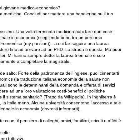
e al giovane medico-economico?
la medicina. Concludi per mettere una bandierina su il tuo
nissimo. Una volta terminata medicina puoi fare due cose:
iennale in economia (scegliendo bene tra un percorso
, Economico (my passion))...a cui far seguire una laurea
estero fino ad arrivare ad un PHD. La strada è questa. Ma puoi
er. Mi hanno sempre detto: la laurea triennale è solo
riamente a completare la magistrale.
nde salto: Forte della padronanza dell'inglese, puoi cimentarti
nomics (la traduzione italiana economia della salute non
Quali sono le determinanti della domanda e offerta di servizi
re ad una loro valutazione costi-benefici di politiche
il sistema sanitario? (Tratto da Wikipedia). In Inghilterra è
, in Italia meno. Alcune università consentono l'accesso a tale
ennale in economia (dovresti informarti).
cose: il pensiero di colleghi, amici, familiari, criceti e affini è
celte.
mo tutti vivi.