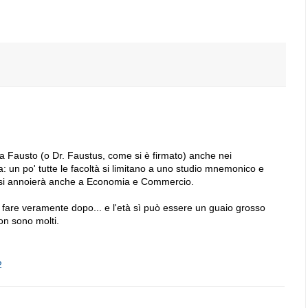
 a Fausto (o Dr. Faustus, come si è firmato) anche nei
 un po' tutte le facoltà si limitano a uno studio mnemonico e
e si annoierà anche a Economia e Commercio.
 fare veramente dopo... e l'età sì può essere un guaio grosso
non sono molti.
2