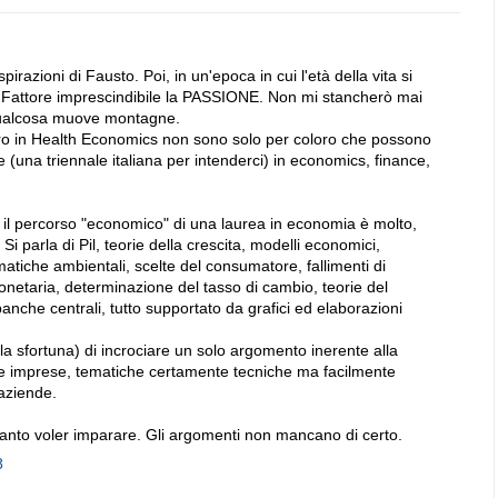
azioni di Fausto. Poi, in un'epoca in cui l'età della vita si
 Fattore imprescindibile la PASSIONE. Non mi stancherò mai
 qualcosa muove montagne.
stero in Health Economics non sono solo per coloro che possono
(una triennale italiana per intenderci) in economics, finance,
 il percorso "economico" di una laurea in economia è molto,
Si parla di Pil, teorie della crescita, modelli economici,
matiche ambientali, scelte del consumatore, fallimenti di
monetaria, determinazione del tasso di cambio, teorie del
banche centrali, tutto supportato da grafici ed elaborazioni
 la sfortuna) di incrociare un solo argomento inerente alla
lle imprese, tematiche certamente tecniche ma facilmente
 aziende.
anto voler imparare. Gli argomenti non mancano di certo.
8