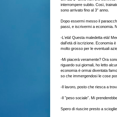
interrompere subito. Così, traina
sono arrivato fino al 3° anno.
Dopo essermi messo il paraocchi p
passi, e iscrivermi a economia. N
-L'età! Questa maledetta età! Medi
dall'età di iscrizione. Economia è 
molto grosso per le eventuali az
-Mi piacerà veramente? Ora sono m
riguardo sui giornali, ho letto alc
economia è ormai diventata famosa 
so che immergendosi le cose po
-Il lavoro, posto che riesca a tro
-Il "peso sociale". Mi prenderebber
Spero di riuscire presto a scioglie