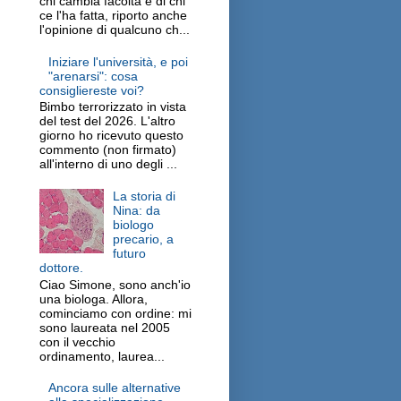
chi cambia facoltà e di chi
ce l'ha fatta, riporto anche
l'opinione di qualcuno ch...
Iniziare l'università, e poi
"arenarsi": cosa
consigliereste voi?
Bimbo terrorizzato in vista
del test del 2026. L'altro
giorno ho ricevuto questo
commento (non firmato)
all'interno di uno degli ...
La storia di
Nina: da
biologo
precario, a
futuro
dottore.
Ciao Simone, sono anch'io
una biologa. Allora,
cominciamo con ordine: mi
sono laureata nel 2005
con il vecchio
ordinamento, laurea...
Ancora sulle alternative