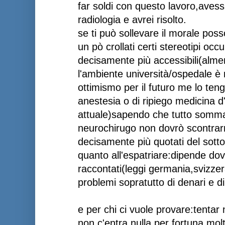
far soldi con questo lavoro,avessi
radiologia e avrei risolto.
se ti può sollevare il morale pos
un pò crollati certi stereotipi oc
decisamente più accessibili(alm
l'ambiente università/ospedale è mi
ottimismo per il futuro me lo ten
anestesia o di ripiego medicina d
attuale)sapendo che tutto sommat
neurochirugo non dovrò scontrar
decisamente più quotati del sottos
quanto all'espatriare:dipende dov
raccontati(leggi germania,svizzer
problemi sopratutto di denari e di
e per chi ci vuole provare:tentar
non c'entra nulla,per fortuna mol