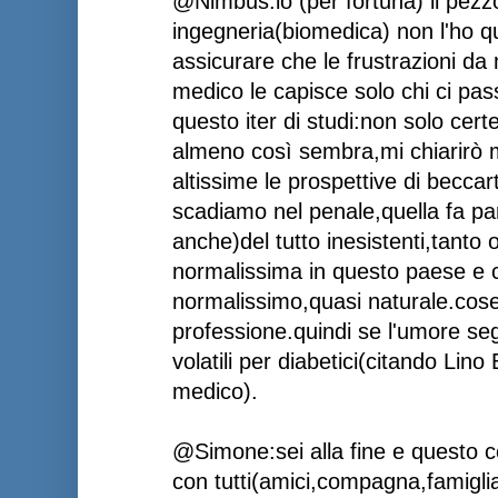
@Nimbus:io (per fortuna) il pezzo
ingegneria(biomedica) non l'ho q
assicurare che le frustrazioni d
medico le capisce solo chi ci pa
questo iter di studi:non solo cer
almeno così sembra,mi chiarirò 
altissime le prospettive di beccar
scadiamo nel penale,quella fa par
anche)del tutto inesistenti,tanto
normalissima in questo paese e co
normalissimo,quasi naturale.cose
professione.quindi se l'umore se
volatili per diabetici(citando Lin
medico).
@Simone:sei alla fine e questo 
con tutti(amici,compagna,famigli