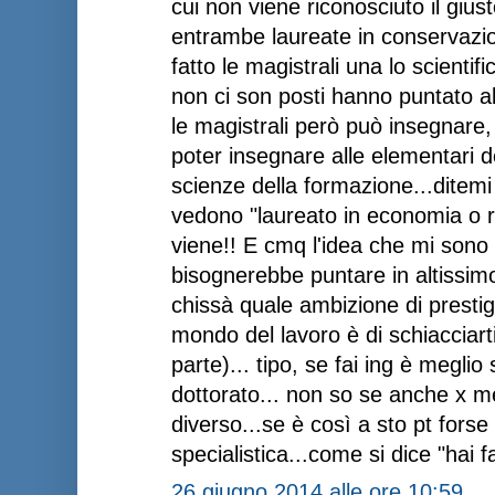
cui non viene riconosciuto il giu
entrambe laureate in conservazion
fatto le magistrali una lo scientif
non ci son posti hanno puntato al
le magistrali però può insegnare,
poter insegnare alle elementari 
scienze della formazione...ditemi v
vedono "laureato in economia o r
viene!! E cmq l'idea che mi sono 
bisognerebbe puntare in altissimo 
chissà quale ambizione di presti
mondo del lavoro è di schiacciarti
parte)... tipo, se fai ing è meglio
dottorato... non so se anche x me
diverso...se è così a sto pt forse
specialistica...come si dice "hai fa
26 giugno 2014 alle ore 10:59