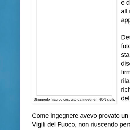
e d
all
app
Det
fot
sta
dis
fir
ril
ric
del
Strumento magico costruito da ingegneri NON civili.
Come ingegnere avevo provato un pa
Vigili del Fuoco, non riuscendo per