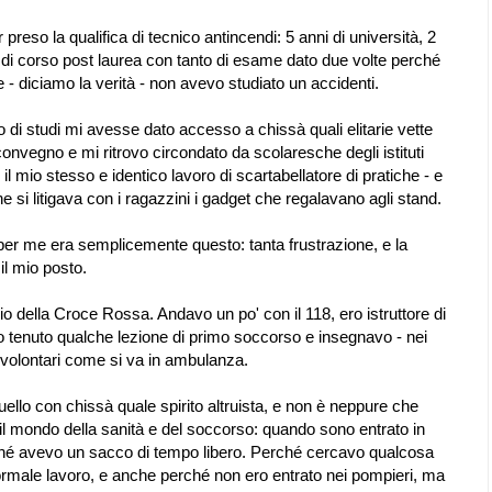
r preso la qualifica di tecnico antincendi: 5 anni di università, 2
re di corso post laurea con tanto di esame dato due volte perché
- diciamo la verità - non avevo studiato un accidenti.
 di studi mi avesse dato accesso a chissà quali elitarie vette
onvegno e mi ritrovo circondato da scolaresche degli istituti
e il mio stesso e identico lavoro di scartabellatore di pratiche - e
 si litigava con i ragazzini i gadget che regalavano agli stand.
, per me era semplicemente questo: tanta frustrazione, e la
il mio posto.
o della Croce Rossa. Andavo un po' con il 118, ero istruttore di
 tenuto qualche lezione di primo soccorso e insegnavo - nei
tri volontari come si va in ambulanza.
ello con chissà quale spirito altruista, e non è neppure che
il mondo della sanità e del soccorso: quando sono entrato in
ché avevo un sacco di tempo libero. Perché cercavo qualcosa
ormale lavoro, e anche perché non ero entrato nei pompieri, ma