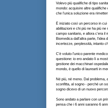
Volevo più qualifiche di tipo sanita
mondo: acquisire altre qualifiche 
che l'unica soluzione era rimetters
È iniziato così un percorso in cui
abilitazioni e chi più ne ha più n
campo sanitario, e allora c'era il 
Biomedica dall'altra parte, l'idea 
incertezze, perplessità, intanto 
C'è voluto l'unico parente medico 
questione: io ero andato lì a mostr
gestione dei macchinari ospedalieri
mondo, è quello di laurearti in me
Né più, né meno. Dal problema, al
sconfitta, al sogno - perché un sog
sogno dicevo di un nuovo percorso
Sono andato a parlare con un primar
pensa che i 6 anni saranno 6 anni