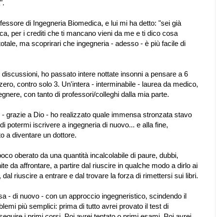
".
essore di Ingegneria Biomedica, e lui mi ha detto: "sei già
stica, per i crediti che ti mancano vieni da me e ti dico cosa
totale, ma scoprirari che ingegneria - adesso - è più facile di
e discussioni, ho passato intere nottate insonni a pensare a 6
ero, contro solo 3. Un'intera - interminabile - laurea da medico,
nere, con tanto di professori/colleghi dalla mia parte.
li - grazie a Dio - ho realizzato quale immensa stronzata stavo
i potermi iscrivere a ingegneria di nuovo... e alla fine,
o a diventare un dottore.
oco oberato da una quantità incalcolabile di paure, dubbi,
e da affrontare, a partire dal riuscire in qualche modo a dirlo ai
 dal riuscire a entrare e dal trovare la forza di rimettersi sui libri.
sa - di nuovo - con un approccio ingegneristico, scindendo il
lemi più semplici: prima di tutto avrei provato il test di
guire i primi corsi. Poi avrei tentato o primi esami. Poi avrei