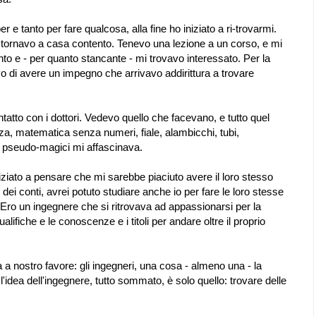
er e tanto per fare qualcosa, alla fine ho iniziato a ri-trovarmi.
tornavo a casa contento. Tenevo una lezione a un corso, e mi
o e - per quanto stancante - mi trovavo interessato. Per la
vo di avere un impegno che arrivavo addirittura a trovare
ntatto con i dottori. Vedevo quello che facevano, e tutto quel
a, matematica senza numeri, fiale, alambicchi, tubi,
i pseudo-magici mi affascinava.
iziato a pensare che mi sarebbe piaciuto avere il loro stesso
n dei conti, avrei potuto studiare anche io per fare le loro stesse
Ero un ingegnere che si ritrovava ad appassionarsi per la
ifiche e le conoscenze e i titoli per andare oltre il proprio
 nostro favore: gli ingegneri, una cosa - almeno una - la
l'idea dell'ingegnere, tutto sommato, è solo quello: trovare delle