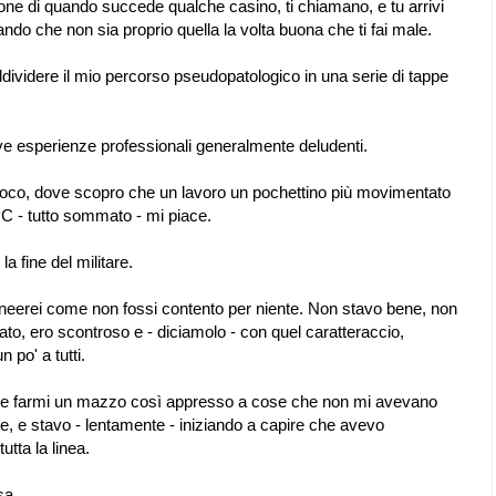
one di quando succede qualche casino, ti chiamano, e tu arrivi
ndo che non sia proprio quella la volta buona che ti fai male.
videre il mio percorso pseudopatologico in una serie di tappe
ive esperienze professionali generalmente deludenti.
el fuoco, dove scopro che un lavoro un pochettino più movimentato
PC - tutto sommato - mi piace.
 fine del militare.
tolineerei come non fossi contento per niente. Non stavo bene, non
o, ero scontroso e - diciamolo - con quel caratteraccio,
n po' a tutti.
 che farmi un mazzo così appresso a cose che non mi avevano
e, e stavo - lentamente - iniziando a capire che avevo
utta la linea.
sa.