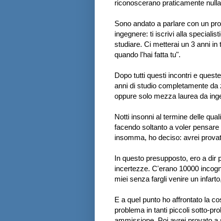
riconoscerano praticamente nulla
Sono andato a parlare con un prof
ingegnere: ti iscrivi alla speciali
studiare. Ci metterai un 3 anni in 
quando l'hai fatta tu".
Dopo tutti questi incontri e quest
anni di studio completamente da z
oppure solo mezza laurea da ingeg
Notti insonni al termine delle qua
facendo soltanto a voler pensare d
insomma, ho deciso: avrei provat
In questo presupposto, ero a dir p
incertezze. C'erano 10000 incognit
miei senza fargli venire un infarto,
E a quel punto ho affrontato la co
problema in tanti piccoli sotto-prob
ammissione. Poi avrei provato a se