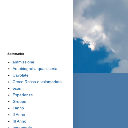
Sommario:
ammissione
Autobiografia quasi seria
Cavolate
Croce Rossa e volontariato
esami
Esperienze
Gruppo
I Anno
II Anno
III Anno
Ingegneria