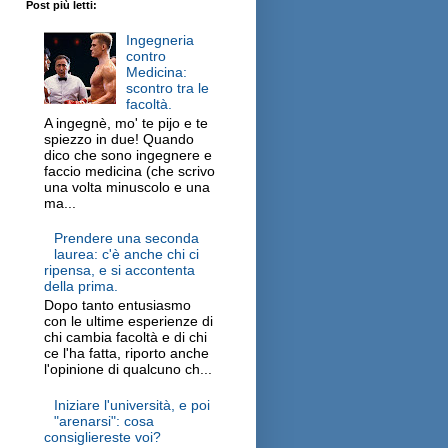
Post più letti:
Ingegneria
contro
Medicina:
scontro tra le
facoltà.
A ingegnè, mo' te pijo e te
spiezzo in due! Quando
dico che sono ingegnere e
faccio medicina (che scrivo
una volta minuscolo e una
ma...
Prendere una seconda
laurea: c'è anche chi ci
ripensa, e si accontenta
della prima.
Dopo tanto entusiasmo
con le ultime esperienze di
chi cambia facoltà e di chi
ce l'ha fatta, riporto anche
l'opinione di qualcuno ch...
Iniziare l'università, e poi
"arenarsi": cosa
consigliereste voi?