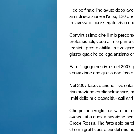
Il colpo finale l'ho avuto dopo ave
anni di iscrizione all'albo, 120 o
mi avevano pure segato visto che 
Convintissimo che il mio percorso
professionali, vado al mio primo c
tecnici - presto abilitati a svolger
giusto qualche collega anziano che
Fare l'ingegnere civile, nel 2007
sensazione che quello non fosse 
Nel 2007 facevo anche il volontari
rianimazione cardiopolmonare, ho
limiti delle mie capacità - agli al
Che poi non voglio passare per qu
avessi tutta questa passione per 
Croce Rossa, l'ho fatto solo per
che mi gratificasse più del mio n