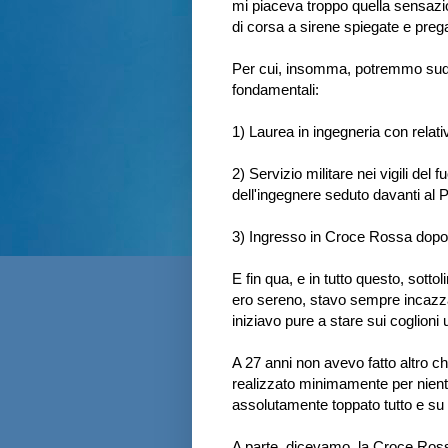
mi piaceva troppo quella sensazi
di corsa a sirene spiegate e prega
Per cui, insomma, potremmo suddi
fondamentali:
1) Laurea in ingegneria con relat
2) Servizio militare nei vigili d
dell'ingegnere seduto davanti al 
3) Ingresso in Croce Rossa dopo la
E fin qua, e in tutto questo, sot
ero sereno, stavo sempre incazzat
iniziavo pure a stare sui coglioni u
A 27 anni non avevo fatto altro
realizzato minimamente per nient
assolutamente toppato tutto e su t
A parte, dicevamo, la Croce Ros