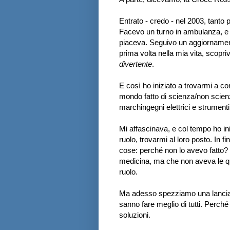
Entrato - credo - nel 2003, tanto p
Facevo un turno in ambulanza, e 
piaceva. Seguivo un aggiornament
prima volta nella mia vita, scopri
divertente
.
E così ho iniziato a trovarmi a co
mondo fatto di scienza/non scienz
marchingegni elettrici e strument
Mi affascinava, e col tempo ho in
ruolo, trovarmi al loro posto. In fi
cose: perché non lo avevo fatto? 
medicina, ma che non aveva le qual
ruolo.
Ma adesso spezziamo una lancia a
sanno fare meglio di tutti. Perché 
soluzioni.