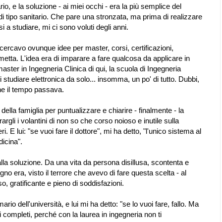
rio, e la soluzione - ai miei occhi - era la più semplice del
di tipo sanitario. Che pare una stronzata, ma prima di realizzare
i a studiare, mi ci sono voluti degli anni.
 cercavo ovunque idee per master, corsi, certificazioni,
e metta. L'idea era di imparare a fare qualcosa da applicare in
master in Ingegneria Clinica di qui, la scuola di Ingegneria
di studiare elettronica da solo... insomma, un po' di tutto. Dubbi,
che il tempo passava.
della famiglia per puntualizzare e chiarire - finalmente - la
argli i volantini di non so che corso noioso e inutile sulla
. E lui: "se vuoi fare il dottore", mi ha detto, "l'unico sistema al
dicina".
la soluzione. Da una vita da persona disillusa, scontenta e
no era, visto il terrore che avevo di fare questa scelta - al
, gratificante e pieno di soddisfazioni.
io dell'università, e lui mi ha detto: "se lo vuoi fare, fallo. Ma
 completi, perché con la laurea in ingegneria non ti