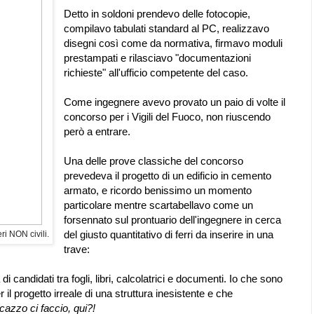
Detto in soldoni prendevo delle fotocopie,
compilavo tabulati standard al PC, realizzavo
disegni così come da normativa, firmavo moduli
prestampati e rilasciavo "documentazioni
richieste" all'ufficio competente del caso.
Come ingegnere avevo provato un paio di volte il
concorso per i Vigili del Fuoco, non riuscendo
però a entrare.
Una delle prove classiche del concorso
prevedeva il progetto di un edificio in cemento
armato, e ricordo benissimo un momento
particolare mentre scartabellavo come un
forsennato sul prontuario dell'ingegnere in cerca
del giusto quantitativo di ferri da inserire in una
i NON civili.
trave:
di candidati tra fogli, libri, calcolatrici e documenti. Io che sono
r il progetto irreale di una struttura inesistente e che
azzo ci faccio, qui?!